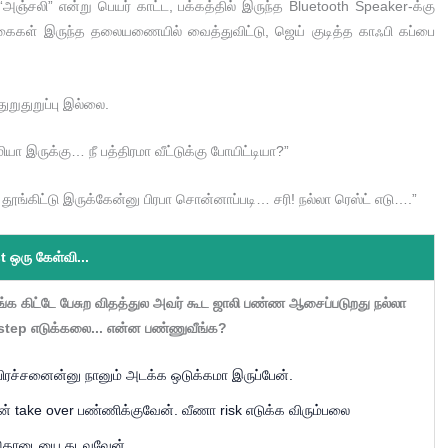
ு “அஞ்சலி” என்று பெயர் காட்ட, பக்கத்தில் இருந்த Bluetooth Speaker-க்கு
் கைகள் இருந்த தலையணையில் வைத்துவிட்டு, ஜெய் குடித்த காஃபி கப்பை
றுதுறுப்பு இல்லை.
யா இருக்கு… நீ பத்திரமா வீட்டுக்கு போயிட்டியா?”
 தூங்கிட்டு இருக்கேன்னு பிரபா சொன்னாப்படி… சரி! நல்லா ரெஸ்ட் எடு….”
t ஒரு கேள்வி...
உங்க கிட்டே பேசுற விதத்துல அவர் கூட ஜாலி பண்ண ஆசைப்படுறது நல்லா
 step எடுக்கலை... என்ன பண்ணுவீங்க?
ா பிரச்சனைன்னு நானும் அடக்க ஒடுக்கமா இருப்பேன்.
நான் take over பண்ணிக்குவேன். வீணா risk எடுக்க விரும்பலை
ர் தொடையை தடவுவேன்