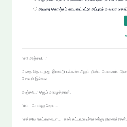
அவரை கொஞ்சம் காயவிட்டுட்டு அப்புறம் அவரை தொட்ட
V
“சரி அஞ்சலி…”
அதை தொடர்ந்து இரண்டு பக்கங்களிலும் நீண்ட மௌனம். அழைப்
பேசவும் இல்லை…
அஞ்சலி..” ஜெய் அழைத்தான்.
“ம்ம்.. சொல்லு ஜெய்…
“சத்தமே கேட்கலையா…. கால் கட்டாயிடுச்சோன்னு நினைச்சேன்.