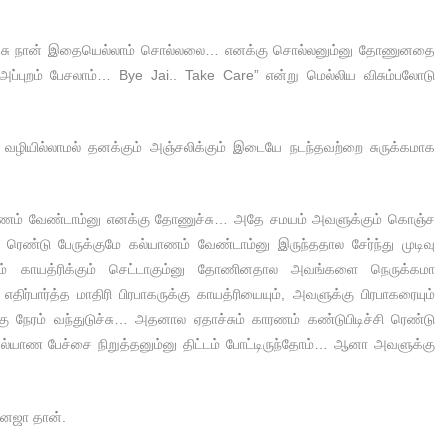
ினைச்சு நான் இதையெல்லாம் சொல்லலை… எனக்கு சொல்லனும்னு தோணுனதை
அப்புறம் பேசலாம்… Bye Jai.. Take Care” என்று மெல்லிய விசும்பலோடு
ு வழியில்லாமல் தனக்கும் அஞ்சலிக்கும் இடையே நடந்தவற்றை சுருக்கமாக
்யாணம் வேண்டாம்னு எனக்கு தோணுச்சு… அதே சமயம் அவளுக்கும் கொஞ்ச
ெண்டு பேருக்குமே கல்யாணம் வேண்டாம்னு இருந்ததால சேர்ந்து முடிவு
ம் காயத்ரிக்கும் செட்டாகும்னு தோணினதால அவங்களை நெருக்கமா
 எதிர்பார்த்த மாதிரி பிரபாகருக்கு காயத்ரியையும், அவளுக்கு பிரபாகரையும்
ுக்கு நேரம் வந்துடுச்சு… அதனால ஏதாச்சும் காரணம் கண்டுபிடிச்சி ரெண்டு
சு கல்யாண பேச்சை நிறுத்தனும்னு திட்டம் போட்டிருந்தோம்… ஆனா அவளுக்கு
 வனஜா தான்.