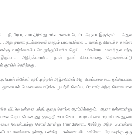
ன்… நீ, பிரபா, காயத்ரின்னு உங்க உலகம் ரொம்ப அழகா இருக்கும்… அதுல
ு…. அது தானா நடக்கலைன்னாலும் பரவாயில்லை… எனக்கு கிடைச்ச சான்ஸ
எனக்கு வாழ்க்கையே வெறுத்துப்போச்சு ஜெய்… உங்களோட உலகத்துல எந்த
ருப்பா… அதிர்ஷ்டசாலி… நான் தான் கிடைச்சதை தொலைச்சுட்டு
 குரலில் தெரிந்தது.
் ஸ்பீக்கர் எதிர்புறத்தில் அஞ்சலியின் சிறு விசும்பலை கூட துல்லியமாக
ன் இடதுகையால் மொபைலை எடுக்க முயற்சி செய்ய, பிரபாகர் அந்த மொபைலை
போ எங்க வீட்டுல உன்னை பத்தி குறை சொல்ல ஆரம்பிக்கனும்.. ஆனா என்னான்னு
டியலை ஜெய். பொண்ணு ஒருத்தி பையனோட propsal-லை reject பண்ணுனா
்னையா வேண்டாம்னு சொன்னேன்னு friendsஸோட சேர்ந்து அந்த பொண்ண
ு விடாம எனக்காக நல்லது பண்றே… உன்னை விட உன்னோட பிரபாவுக்கு ஒரு