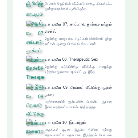
பிரபாகர் ஜெய்யின் வீட்டோடு கலந்து கிட்டத்தட்ட
மூன்று மாதங்கள் ஆகியிருந்த…
உ.க.உறவே 07. சாப்பாடு, தூக்கம் மற்றும்
செக்ஸ்
ஜெய்க்கு வலது கை அடிப்பட்டு இன்றோடு ஐந்து
நாட்கள் ஆனது. மெல்ல மெல்ல அவன்…
உ.க.உறவே 08. Therapeutic Sex
ஜெய்க்கு கட்டுபிரித்து வீட்டுக்கு அழைத்து
வந்தபோது மாலை ஆகிவிட்டது. இந்த…
உ.க.உறவே 09. பிரபாகர் வீட்டுக்கு முதல்
முறை
அதிகாலையில் சூரியனின் மெல்லிய சூடான
இளம் கதிர்கள் வாசலில் படுத்திருந்த ப…
உ.க.உறவே 10. இடமாற்றம்
மாதங்கள் ஒடின. இதுவே சினிமா அல்லது
தொலைகாட்சி தொடராக இருந்தால் வேகமாக