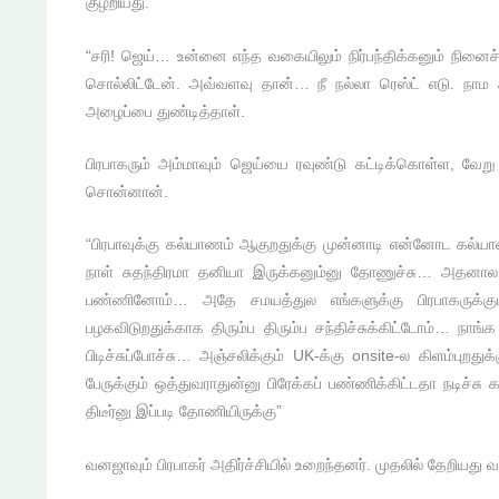
குழறியது.
“சரி! ஜெய்… உன்னை எந்த வகையிலும் நிர்பந்திக்கனும் ந
சொல்லிட்டேன். அவ்வளவு தான்… நீ நல்லா ரெஸ்ட் எடு. நாம 
அழைப்பை துண்டித்தாள்.
பிரபாகரும் அம்மாவும் ஜெய்யை ரவுண்டு கட்டிக்கொள்ள, வேற
சொன்னான்.
“பிரபாவுக்கு கல்யாணம் ஆகுறதுக்கு முன்னாடி என்னோட கல
நாள் சுதந்திரமா தனியா இருக்கனும்னு தோணுச்சு… அதனால ர
பண்ணினோம்… அதே சமயத்துல எங்களுக்கு பிரபாகருக்கு
பழகவிடுறதுக்காக திரும்ப திரும்ப சந்திச்சுக்கிட்டோம்… நாங்க
பிடிச்சுப்போச்சு… அஞ்சலிக்கும் UK-க்கு onsite-ல கிளம்புறத
பேருக்கும் ஒத்துவராதுன்னு பிரேக்கப் பண்ணிக்கிட்டதா நடிச்
திடீர்னு இப்படி தோணியிருக்கு”
வனஜாவும் பிரபாகர் அதிர்ச்சியில் உறைந்தனர். முதலில் தேறியது