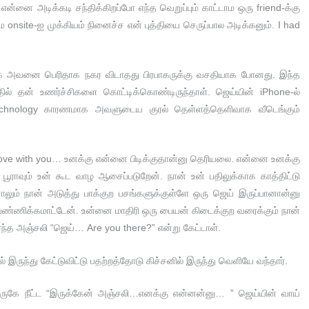
ை அடிக்கடி சந்திக்கிறப்போ எந்த வெறுப்பும் காட்டாம ஒரு friend-க்கு
்கம onsite-ஐ முக்கியம் நினைச்ச என் புத்தியை செருப்பால அடிக்கனும். I had
கை அவனை பெரிதாக நகர விடாதது பிரபாகருக்கு வசதியாக போனது. இந்த
்தில் தன் உணர்ச்சிகளை கொட்டிக்கொண்டிருந்தாள். ஜெய்யின் iPhone-ல்
technology காரணமாக அவளுடைய குரல் தெள்ளத்தெளிவாக வீடெங்கும்
 love with you… உனக்கு என்னை பிடிக்குதான்னு தெரியலை. என்னை உனக்கு
 பூராவும் உன் கூட வாழ ஆசைப்படுறேன். நான் உன் பதிலுக்காக காத்திட்டு
ம் நான் அடுத்து பாக்குற பசங்களுக்குள்ளே ஒரு ஜெய் இருப்பானான்னு
் பண்ணிக்கமாட்டேன். உன்னை மாதிரி ஒரு பையன் கிடைக்குற வரைக்கும் நான்
ந்த அஞ்சலி “ஜெய்… Are you there?” என்று கேட்டாள்.
ருந்து கேட்டுவிட்டு பதற்றத்தோடு கிச்சனில் இருந்து வெளியே வந்தார்.
 அருகே நீட்ட “இருக்கேன் அஞ்சலி…எனக்கு என்னன்னு… ” ஜெய்யின் வாய்