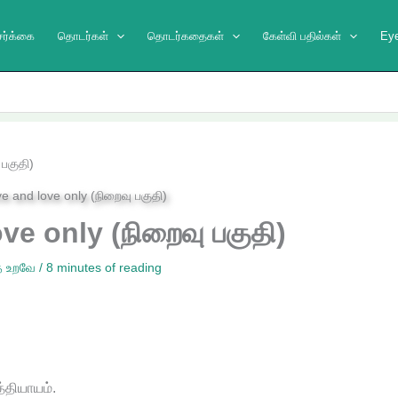
ேர்க்கை
தொடர்கள்
தொடர்கதைகள்
கேள்வி பதில்கள்
Ey
பகுதி)
ve only (நிறைவு பகுதி)
்த உறவே
/
8 minutes of reading
தியாயம்.