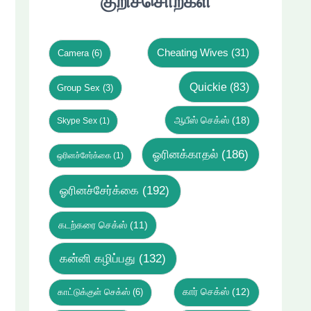
குறிச்சொற்கள்
Cheating Wives
(31)
Camera
(6)
Quickie
(83)
Group Sex
(3)
ஆபீஸ் செக்ஸ்
(18)
Skype Sex
(1)
ஓரினக்காதல்
(186)
ஒரினச்சேர்க்கை
(1)
ஓரினச்சேர்க்கை
(192)
கடற்கரை செக்ஸ்
(11)
கன்னி கழிப்பது
(132)
கார் செக்ஸ்
(12)
காட்டுக்குள் செக்ஸ்
(6)