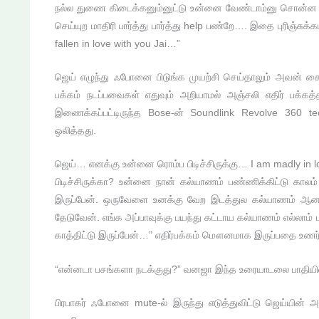
நல்ல துணை கிடைக்கனும்னுட்டு உன்னை வேண்டாம்னு சொன்ன என்ன
செய்யுற மாதிரி பார்த்து பார்த்து help பண்றே…. இதை புரிஞ்சுக
fallen in love with you Jai…”
ஜெய் எழுந்து ஃபோனை பிடுங்க முயற்சி செய்தாலும் அவன் 
பக்கம் நடப்பவைகள் எதுவும் அறியாமல் அஞ்சலி எதிர் பக்கத
இணைக்கப்பட்டிருந்த Bose-ன் Soundlink Revolve 360 
ஒலித்தது.
ஜெய்… எனக்கு உன்னை ரொம்ப பிடிச்சிருக்கு… I am madly in
பிடிச்சிருக்கா? உன்னை நான் கல்யாணம் பண்ணிக்கிட்டு காலம்
இருப்பேன். ஒருவேளை உனக்கு வேற இடத்துல கல்யாணம் ஆனாலு
தேடுவேன். எங்க அப்பாவுக்கு பயந்து கட்டாய கல்யாணம் எல்லாம
காத்திட்டு இருப்பேன்…” எதிர்பக்கம் மௌனமாக இருப்பதை உணர்
“என்னடா பசங்களா நடக்குது?” வனஜா இந்த உரையாடலை பாதியில் இ
பிரபாகர் ஃபோனை mute-ல் இருந்து எடுத்துவிட்டு ஜெய்யின்