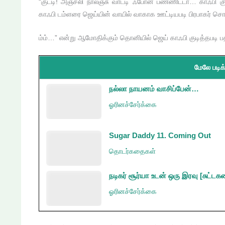
“குட்டி! அஞ்சலி நாலஞ்சு வாட்டி ஃபோன் பண்ணிட்டா… காஃபி க
காஃபி டம்ளரை ஜெய்யின் வாயில் வாகாக ஊட்டியபடி பிரபாகர் ச
ம்ம்…” என்று ஆமோதிக்கும் தொனியில் ஜெய் காஃபி குடித்தபடி 
மேலே படிக்
நல்லா நாயனம் வாசிப்பேன்…
ஓரினச்சேர்க்கை
Sugar Daddy 11. Coming Out
தொடர்கதைகள்
நடிகர் சூர்யா உடன் ஒரு இரவு [சுட்ட
ஓரினச்சேர்க்கை