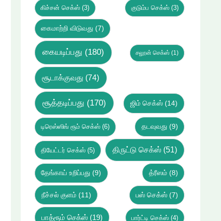
கிச்சன் செக்ஸ்
(3)
குடும்ப செக்ஸ்
(3)
கைமாற்றி விடுவது
(7)
கையடிப்பது
(180)
சலூன் செக்ஸ்
(1)
சூடாக்குவது
(74)
சூத்தடிப்பது
(170)
ஜிம் செக்ஸ்
(14)
டிரெஸ்ஸிங் ரூம் செக்ஸ்
(6)
தடவுவது
(9)
திருட்டு செக்ஸ்
(51)
தியேட்டர் செக்ஸ்
(5)
தேங்காய் உறிப்பது
(9)
த்ரீஸம்
(8)
நீச்சல் குளம்
(11)
பஸ் செக்ஸ்
(7)
பாத்ரூம் செக்ஸ்
(19)
பார்ட்டி செக்ஸ்
(4)