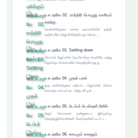
உ.க.உறவே 02. ராத்திரி பொழுது ரகசியம்
எதற்கு..
வெள்ளிகிழமை மாலை டிராஃபிக்கில் தத்தி
தத்தி வீடு வந்து சேர்ந்தபோது அம்மா,…
உ.க.உறவே 03. Settling down
பிரபாகர் ஜெய்யின் ஆஃபீஸுக்கு வெளியே வந்து
ஜெய்க்கு மொபைலில் அழைத்தபோது ஜ…
உ.க.உறவே 04. முதல் பகல்
ஒரு சனிக்கிழமை மதியம்... ஜெய்யின் அம்மா
சமைத்த சாப்பாட்டை அந்த வீட்டின் …
உ.க.உறவே 05. டெம்பர் டென்ஷன் ரிலீஸ்
ஜெய் பிரபாகரை தன்னுடைய ஜிம்முக்கு
அழைத்துச்சென்றான். ரிஷப்ஷனிஸ்ட்டிடம் ப…
உ.க.உறவே 06. காயமும் காதலும்