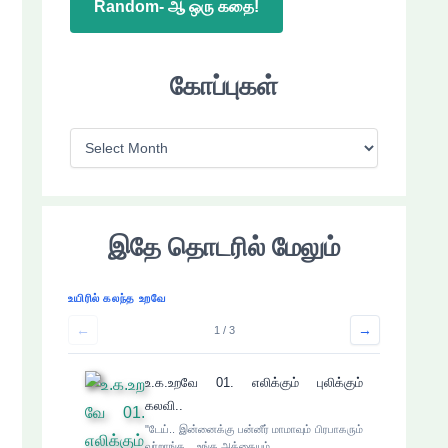
Random- ஆ ஒரு கதை!
கோப்புகள்
கோ
ப்
பு
க
இதே தொடரில் மேலும்
ள்
உயிரில் கலந்த உறவே
←
→
1 / 3
உ.க.உறவே 01. எலிக்கும் புலிக்கும்
கலவி..
"டேய்.. இன்னைக்கு பன்னீர் மாமாவும் பிரபாகரும்
வர்றாங்க... உங்க அத்தையும்…