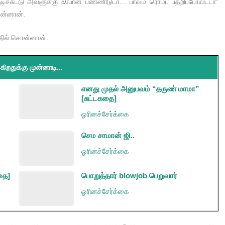
ுடிச்சுட்டு அவளுக்கு ஃபோன் பண்ணிடுடா… பாவம் ரொம்ப பதறிப்போயிட்டா”
ொன்னான்.
பதில் சொன்னான்.
கிறதுக்கு முன்னாடி...
எனது முதல் அனுபவம் “தருண் மாமா”
[சுட்டகதை]
ஓரினச்சேர்க்கை
செம சாமான் ஜி..
ஓரினச்சேர்க்கை
கதை]
பொறுத்தார் blowjob பெறுவார்
ஓரினச்சேர்க்கை