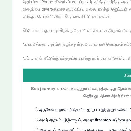
ஜெய்யின் iPhone சிணுங்கியது. பிரபாகர் எடுத்துப்பார்த்து அத
அழைப்பை divert/திசைதிருப்பிவிட்டு அதை எடுத்து ஜெய்யின
எடுத்துக்கொண்டு அந்த இடத்தை விட்டு நகர்ந்தான்.
இப்போ கைக்கு எப்படி இருக்கு ஜெய்?” வழக்கமான அஞ்சலியின் து
“பரவாயில்லை… தூங்கி எழுந்ததுக்கு அப்புறம் வலி கொஞ்சம் கம்மி
“ம்ம்… நான் வீட்டுக்கு வந்ததுட்டு உனக்கு கால் பண்ணினேன்… நீ
Jus
Bus journey-ல உங்க பக்கத்துல உட்கார்ந்திருக்குற ஆண் 
தெரியுது. ஆனா அவர் first
ஒருவேளை நான் புரிஞ்சுகிட்டது தப்பா இருந்துச்சுன்ன
அவர் ஆர்வம் புரிஞ்சாலும், அவரா first step எடுத்தா 
அது தான் ஆசை அப்பட்டமா தெரியுதே... நானே அவ