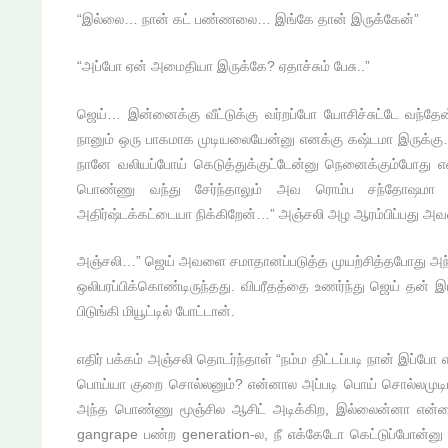
“இல்லை… நான் கட் பண்ணலை… இங்கே தான் இருக்கேன்”
“அப்போ ஏன் அமைதியா இருக்கே? ஏதாச்சும் பேசு..”
ஜெய்… இன்னைக்கு வீட்டுக்கு வர்றப்போ யோசிச்சுட்டே வந்தே
நானும் ஒரு பாகமாக முடியலையேன்னு எனக்கு கஷ்டமா இருக்க
நானே வலியப்போய் கெடுத்துக்குட்டேன்னு நெனைக்கும்போது 
பொண்ணு வந்து சேர்ந்தாலும் அவ ரொம்ப சந்தோஷமா இ
அதிர்ஷ்டக்கட்டையா நிக்கிறேன்…” அஞ்சலி அழ ஆரம்பிப்பது அவள்
அஞ்சலி…” ஜெய் அவளை சமாதானப்படுத்த முயற்சித்தபோது அந்த போஸ
ஒலிபரப்பிக்கொண்டிருந்தது. விபரீதத்தை உணர்ந்து ஜெய் த
பிடுங்கி மியூட்டில் போட்டான்.
எதிர் பக்கம் அஞ்சலி தொடர்ந்தாள் “நம்ம திட்டப்படி நான் இப்
பொய்யா குறை சொல்லனும்? என்னால அப்படி பொய் சொல்லமு
அந்த பொண்ணு மூஞ்சில ஆசிட் அடிக்கிற, இல்லைன்னா என
gangrape பண்ற generation-ல, நீ எக்கேடோ கெட்டுப்போன்ன