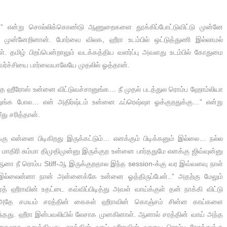
 என்று சொல்லிக்கொண்டு ஆணுறைகளை தூக்கிப்போட்டுவிட்டு முன்னே
டி முன்னேறினான். போர்வை விலக, ஹீரா உடம்பில் ஒட்டுத்துணி இல்லாமல்
. தமிழ் பிறப்பென்றாலும் வடக்கத்திய வளர்ப்பு அவளது உடம்பில் கோதுமை
கவர்ச்சியை பார்வையாலேயே முதலில் ஓத்தான்.
த்த ஹீரோஸ் உன்னை விட்டுவச்சானுங்க… நீ முதல் படத்துல ரொம்ப ஹோம்லியா
ானுங்க போல… என் அதிர்ஷ்டம் உன்னை ஃப்ரெஷ்ஷா ஓக்குறதுக்கு…” என்று
து சரித்தான்.
்கு என்னை பிடிகிறது இருக்கட்டும்… எனக்கும் பிடிக்கனும் இல்லை… நல்ல
 மாதிரி சும்மா திமுதிமுன்னு இருக்குற உன்னை பார்ததுமே எனக்கு ஜிவ்வுன்னு
ஆனா நீ ரொம்ப Stiff-ஆ இருக்குறதால இந்த session-க்கு வர இவ்வளவு நாள்
இல்லைன்னா நான் அன்னைக்கே உன்னை ஓத்திருப்பேன்..” அதற்கு மேலும்
த் ஹீராவின் உதட்டை கவ்விப்பிடித்து அவள் வாய்க்குள் தன் நாக்கி விட்டு
. அதே சமயம் சரத்தின் கைகள் ஹீராவின் கொஞ்சம் சின்ன காய்களை
ைந்தது. ஹீரா இன்பவலியில் லேசாக முனகினாள். ஆனால் சரத்தின் வாய் அந்த