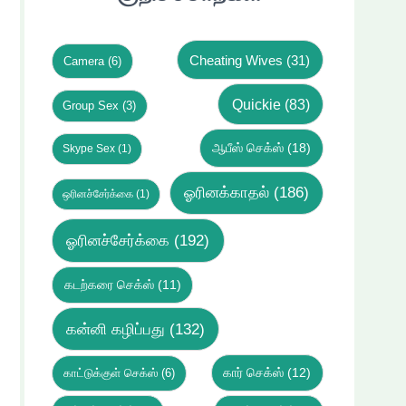
Cheating Wives
(31)
Camera
(6)
Quickie
(83)
Group Sex
(3)
ஆபீஸ் செக்ஸ்
(18)
Skype Sex
(1)
ஓரினக்காதல்
(186)
ஒரினச்சேர்க்கை
(1)
ஓரினச்சேர்க்கை
(192)
கடற்கரை செக்ஸ்
(11)
கன்னி கழிப்பது
(132)
கார் செக்ஸ்
(12)
காட்டுக்குள் செக்ஸ்
(6)