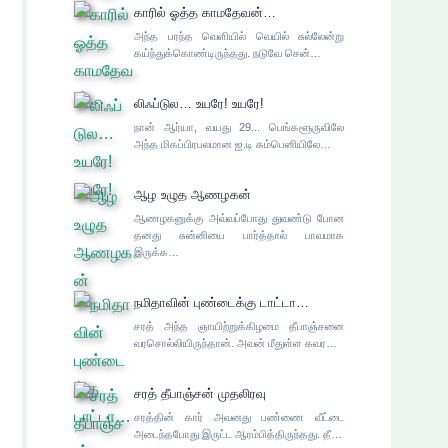
காரில் ஓத்த காமதேவன்…
அந்த பரந்த வெளியில் வெயில் சுல்லேன்று
கய்ந்துக்கொண்டிருந்தது. நடுவே சென்…
லிஃப்டுல… உயரே! உயரே!
நான் ஆர்யா, வயது 29... பெங்களூருவிலே
அந்த மிகப்பிரபலமான ஐ.டி கம்பெனியிலே…
ஆழ உழுத ஆணழகன்
ஆணழகனுக்கு அவ்வப்போது துவண்டு போன
தனது சுன்னியை பார்த்தால் பாவமாக
இருக்க…
நமிதாவின் புண்டைக்கு டாட்டா…
சரத் அந்த ஞாயிற்றுக்கிழமை தீபாஞ்சனை
வரசொல்லியிருந்தான். அவன் மீதுள்ள கவர…
சரத் தீபாஞ்சன் முதலிரவு
சரத்தின் கார் அவனது பண்ணை வீட்டை
அடைந்தபோது இருட்ட ஆரம்பித்திருந்தது. தீ…