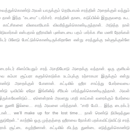
பேசிவைத்துக்கொண்டு அவள் யாருக்கும் தெரியாமல் சரத்தின் அறைக்குள் வந்தும்
ல் தான் இந்த “கடமை” டார்ச்சர். சரத்தின் தாடை கடுப்பில்ல் இறுகுவதை கூட
 காட்சிகளை விலாவாரியாக் விவரித்துக்கொண்டிருந்தான். அடுத்த நாள்
டுவார்கள் என்பதால் ஹீராவின் புண்டையை பதம் பார்க்க சில மணி நேரங்கள்
டர் பிளேடு போட்டுக்கொண்டிருக்கிறானே என்று சரத்துக்கு உள்ளுக்குள்ளே
ைரக்டர் கிளம்பியதும் சரத் அசதியோடு அறைக்கு வந்தான். ஒரு குளியல்
ை சும்மா சூப்பரா சுளுக்கெடுக்க உடம்புக்கு உற்சாகமா இருக்கும் என்று
ொண்டு அறைக்குள் போனான். கட்டிலில் ஹீரா சாய்ந்து போர்வையை
ண்டு டிவியில் ஏதோ இங்கிலீஷ் சீரியல் பார்த்துக்கொண்டிருந்தாள். அவள்
இருக்கவேண்டும்… ஏனென்றால் அவளது பாதி காய்கள் வரைக்கும் போர்வை
லே துணி இல்லை… சரத் அவளை பார்த்தான். “சாரி பேபி… இந்த டைரக்டர்
ட்டான்… we’ll make up for the lost time… நான் ரெண்டு நிமிஷத்துல
ந்துடுறேன்..” காற்றில் ஒரு முத்தத்தை ஹீராவை நோக்கி பறக்கவிட்டுவிட்டு சரத்
ாக் சூட்டை கழற்றினான். கட்டிலில் கிடந்த துண்டை எடுத்துக்கொண்டு