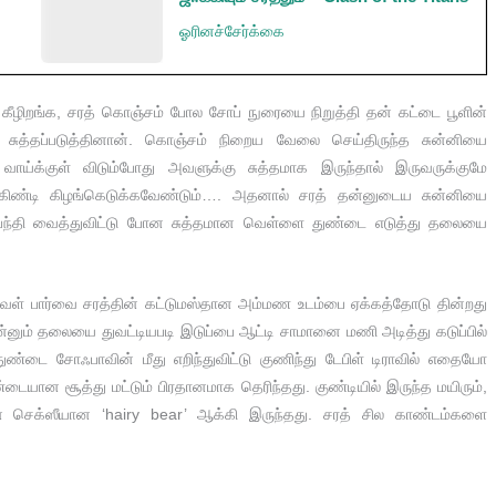
ஓரினச்சேர்க்கை
து கீழிறங்க, சரத் கொஞ்சம் போல சோப் நுரையை நிறுத்தி தன் கட்டை பூளின்
 சுத்தப்படுத்தினான். கொஞ்சம் நிறைய வேலை செய்திருந்த சுன்னியை
ாய்க்குள் விடும்போது அவளுக்கு சுத்தமாக இருந்தால் இருவருக்குமே
ிண்டி கிழங்கெடுக்கவேண்டும்…. அதனால் சரத் தன்னுடைய சுன்னியை
ப்பந்தி வைத்துவிட்டு போன சுத்தமான வெள்ளை துண்டை எடுத்து தலையை
 அவள் பார்வை சரத்தின் கட்டுமஸ்தான அம்மண உடம்பை ஏக்கத்தோடு தின்றது
ன்னும் தலையை துவட்டியபடி இடுப்பை ஆட்டி சாமானை மணி அடித்து கடுப்பில்
ண்டை சோஃபாவின் மீது எறிந்துவிட்டு குணிந்து டேபிள் டிராவில் எதையோ
டையான சூத்து மட்டும் பிரதானமாக தெரிந்தது. குண்டியில் இருந்த மயிரும்,
அவனை செக்ஸீயான ‘hairy bear’ ஆக்கி இருந்தது. சரத் சில காண்டம்களை