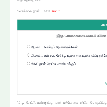
“உனக்காக தான்… safe
sex..”
Jus
இந்த Gilmastories.com-ல் கில்மா க
ஆமாம்... செல்ஃப் அடிச்சிருக்கேன்
ஆமாம்... என் கூட சேர்ந்து படிச்சு கையடிச்சு விட்டிருக்
சீச்சீ! நான் ரொம்ப டீசண்டாக்கும்
V
“அது போட்டு பண்றதுக்கு நான் டில்டோவை உள்ளே சொருக