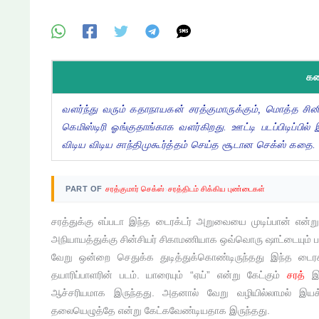
கதை
வளர்ந்து வரும் கதாநாயகன் சரத்குமாருக்கும், மொத்த சினிமா
கெமிஸ்டிரி ஓங்குதாங்காக வளர்கிறது. ஊட்டி படப்பிடிப்பில்
விடிய விடிய சாந்திமுகூர்த்தம் செய்த சூடான செக்ஸ் கதை.
›
PART OF
சரத்குமார் செக்ஸ்
சரத்திடம் சிக்கிய புண்டைகள்
சரத்துக்கு எப்படா இந்த டைரக்டர் அறுவையை முடிப்பான் என்று
அநியாயத்துக்கு சின்சியர் சிகாமணியாக ஒவ்வொரு ஷாட்டையும் பார
வேறு ஒன்றை செதுக்க துடித்துக்கொண்டிருந்தது இந்த டைரக
தயாரிப்பாளரின் படம். யாரையும் “ஏய்” என்று கேட்கும்
சரத்
இந்
ஆச்சரியமாக இருந்தது. அதனால் வேறு வழியில்லாமல் இயக்க
தலையெழுத்தே என்று கேட்கவேண்டியதாக இருந்தது.