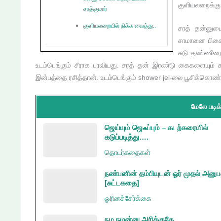
குளியலறைக்க
சரத்குமார்
குளியலறையில் நிக்க வைத்து..
சரத் தன்னுடை
சாமானை பிசைந
சுடு தண்ணீரை 
உடம்பெங்கும் சீராக பரவியது. சரத் தன் இரண்டு கைகளையும் க
இன்பத்தை ரசித்தான். உடம்பெங்கும் shower jel-லை பூசிக்கொண்டு
மேலே படிக்
ஜெய்யும் ஜெஃப்பும் – கடற்கரையில்
கடுப்படித்து….
தொடர்கதைகள்
நண்பனின் தம்பியுடன் ஓர் முதல் அனு
[சுட்டகதை]
ஓரினச்சேர்க்கை
நம நமன்னு அரிக்குதே…