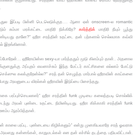
கலாக குறுக்கியது. சரத்தின் வாய் ஹீராவின் வாயை ரொம்ப நேரத்துக்கு
.
்துல இப்படி பின்னி பெடலெடுக்குற…. ஆனா ஏன் onscreen-ல romantic
டும் சும்மா மரக்கட்டை மாதிரி நிக்கிறே?
கார்த்திக்
மாதிரி நீயும் பூந்து
டியது தானே?” ஹீரா சரத்தின் உதட்டை தன் பற்களால் செல்லமாக கவ்வி
ில் இறங்கினாள்.
்போறேன்… ஹீரோயின்ஸ sexy-யா பார்த்ததும் மூடு கிளம்பும் தான்.. அதனால
ுனதுக்கு அப்புறம் எவனாச்சும் இந்த மேட்டர் காட்சிகளை எல்லாம் போட்டு
க்ஸுல கலக்குறேன்ல்ல?” சரத் தன் செழுத்த மார்பால் ஹீராவின் காய்களை
்போது அவனுடைய விரல்கள் ஹீராவின் இடுப்பை பிசைந்தது.
கை பரப்புச்செயலாளர்” ஹீரா சரத்தின் funk முடியை கலைத்தபடி சொல்லிக்
ு அவள் புண்டை உதட்டை நிமிண்டியது. ஹீரா கிக்காகி சரத்தின் funk
 ஊம்ப ஆரம்பித்தான்.
உன் காலை பரப்பு.. புண்டையை கிழிக்கனும்” என்று முனகியவாறே சரத் ஓவராக
து அவளது கன்னங்கள், காதுமடல்கள் என தன் எச்சில் தடத்தை பதியவிட்டான்.