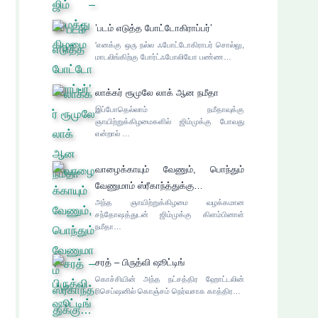
’படம் எடுத்த போட்டோகிராப்பர்’
'எனக்கு ஒரு நல்ல ஃபோட்டோகிராபர் சொல்லு,
மாடலிங்கிற்கு போர்ட்ஃபோலியோ பண்ண…
லாக்கர் ரூமுலே லாக் ஆன நமீதா
இப்போதெல்லாம் நமீதாவுக்கு
ஞாயிற்றுக்கிழமைகளில் ஜிம்முக்கு போவது
என்றால் …
வாழைக்காயும் வேணும், பொந்தும்
வேணுமாம் ஸ்ரீகாந்த்துக்கு…
அந்த ஞாயிற்றுக்கிழமை வழக்கமான
சந்தோஷத்துடன் ஜிம்முக்கு கிளம்பினாள்
நமீதா…
சரத் – பிருத்வி ஷூட்டிங்
கொச்சியின் அந்த நட்சத்திர ஹோட்டலின்
ரிசெப்ஷனில் கொஞ்சம் நெர்வசாக காத்திர…