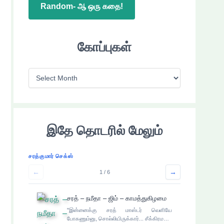
Random- ஆ ஒரு கதை!
கோப்புகள்
கோ
ப்
பு
க
இதே தொடரில் மேலும்
ள்
சரத்குமார் செக்ஸ்
←
→
1 / 6
சரத் – நமீதா – ஜிம் – காமத்துகிழமை
"இன்னைக்கு சரத் மாஸ்டர் வெளியே
போகணும்னு, சொல்லியிருக்கார்... சீக்கிரம…