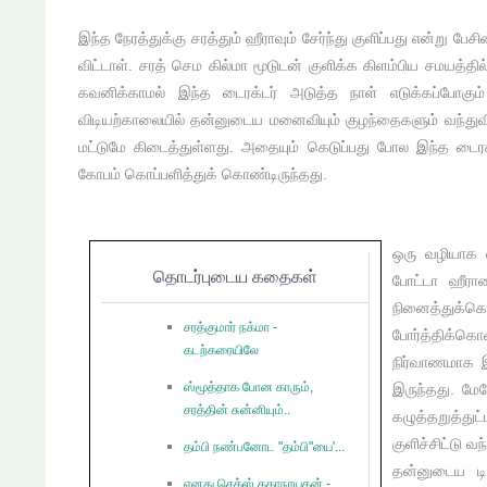
இந்த நேரத்துக்கு சரத்தும் ஹீராவும் சேர்ந்து குளிப்பது என்று 
விட்டாள். சரத் செம கில்மா மூடுடன் குளிக்க கிளம்பிய சமயத்தி
கவனிக்காமல் இந்த டைரக்டர் அடுத்த நாள் எடுக்கப்போகும்
விடியற்காலையில் தன்னுடைய மனைவியும் குழந்தைகளும் வந்துவி
மட்டுமே கிடைத்துள்ளது. அதையும் கெடுப்பது போல இந்த டைரக்
கோபம் கொப்பளித்துக் கொண்டிருந்தது.
ஒரு வழியாக ட
தொடர்புடைய கதைகள்
போட்டா ஹீராவ
நினைத்துக்க
சரத்குமார் நக்மா -
போர்த்திக்கொ
கடற்கரையிலே
நிர்வாணமாக 
ஸ்மூத்தாக போன காரும்,
இருந்தது. மே
சரத்தின் சுன்னியும்..
கழுத்தறுத்து
குளிச்சிட்டு வ
தம்பி நண்பனோட "தம்பி"யை'...
தன்னுடைய டிர
எனது செக்ஸ் கதாநாயகன் -