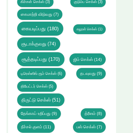
கிச்சன் செக்ஸ்
(3)
குடும்ப செக்ஸ்
(3)
கைமாற்றி விடுவது
(7)
கையடிப்பது
(180)
சலூன் செக்ஸ்
(1)
சூடாக்குவது
(74)
சூத்தடிப்பது
(170)
ஜிம் செக்ஸ்
(14)
டிரெஸ்ஸிங் ரூம் செக்ஸ்
(6)
தடவுவது
(9)
தியேட்டர் செக்ஸ்
(5)
திருட்டு செக்ஸ்
(51)
தேங்காய் உறிப்பது
(9)
த்ரீஸம்
(8)
நீச்சல் குளம்
(11)
பஸ் செக்ஸ்
(7)