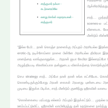
சத்தத்தை முன
சரத்குமார் நக்மா -
ஆக்கிரமித்தது
கடற்கரையிலே
எனது செக்ஸ் கதாநாயகன் -
சரத்… முத்தத
சரத்குமார்
scenes-ல மட்
விளையாட வேண்
மீண்டும் கிஸ்ஸ
“இல்ல பேபி… நான் கொஞ்ச நாளைக்கு அப்புறம் அரசியல்ல இறங்கப
erotic-ஆ நடிச்சோம்னா நாளை பின்னே அரசியல்ல தீவிரமா இறங்க
மானத்தை வாங்குவானுங்க… அதான் ஐயா கேமிரா இல்லாதப்போ செ
அழுத்தியபடி கிசுகிசுப்பாக தன்னுடைய விளக்கத்தை கொடுக்கும
செம strategy சரத்.. அப்போ நான் தான் உங்க கட்சியோட கொள்
கொண்டிருக்கும்போது அவன் கைகள் அவளது புண்டையை அடைந்த
முடியை இறுக்க பிடிக்க, சரத் மீண்டும் குணிந்து ஹீராவின் வாயை
“கொள்கையை பரப்பரது எல்லாம் அப்புறம் இருக்கட்டும்… முதல்ல 
ஊம்பப்பட்டுவிட்ட ஹீராவின் வாயிலிருந்து தன் உதடுகளை நகர்த்