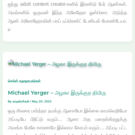
ஐந்து adult content creator-களில் இரண்டு பேர் ஆண்கள்.
அவர்களில் ஒருவன் இந்த அலேஹோ ஓஸ்பினா. அடுத்த
ஆண் அலோஹோவின் பாய் ஃப்ரெண்ட் டேனியல் மோண்டேயா.
எ
செக்ஸ் கதாநாயகர்கள்
Michael Yerger – அழகா இருக்குற திமிரு
By
காதல்ரசிகன்
/
May 20, 2023
ஒரு சிலரை பார்த்தா நமக்கு ஆசையோ இல்லை காமவெறியோ
அப்படியே பீறிட்டு வரும்… ஆனா அத மறைக்கிறதுக்கு
அவங்க மேலே காரணமே இல்லாம கோபம் வரும்… அப்படி பட்ட