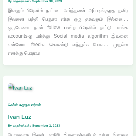
By
காதல்ரசிகன்
/
September 30, 2023
இவனும் பிரேஸில் நாட்டை சேர்ந்தவன் அப்படிங்குறத தவிர
இவனை பத்தி பெருசா எந்த ஒரு தகவலும் இல்லை….
ஒருவேளை நான் follow பண்ற பிரேஸில் நாட்டு பசங்க
accounts-ஐ பார்த்து Social media algorithm இவனை
என்னோட feed-ல கொண்டு வந்துச்சு போல…. முதல்ல
எனக்கு பொறாம
செக்ஸ் கதாநாயகர்கள்
Ivan Luz
By
காதல்ரசிகன்
/
September 2, 2023
பொதுவாக இவன் மாதிரி இளைஞர்களிடம் உள்ள இளமை