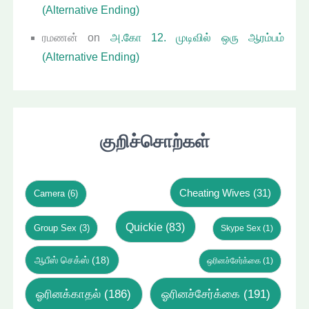
(Alternative Ending)
ரமணன்
on
அ.கோ 12. முடிவில் ஒரு ஆரம்பம்
(Alternative Ending)
குறிச்சொற்கள்
Cheating Wives
(31)
Camera
(6)
Quickie
(83)
Group Sex
(3)
Skype Sex
(1)
ஆபீஸ் செக்ஸ்
(18)
ஒரினச்சேர்க்கை
(1)
ஓரினக்காதல்
(186)
ஓரினச்சேர்க்கை
(191)