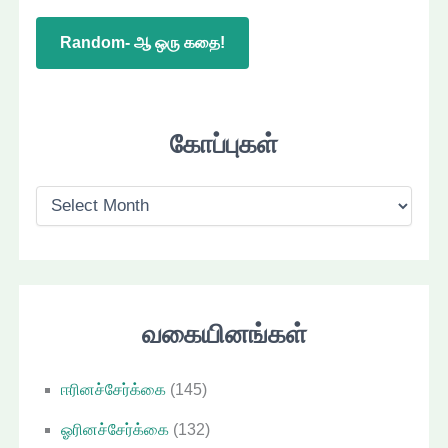
Random- ஆ ஒரு கதை!
கோப்புகள்
கோ
ப்
பு
க
ள்
வகையினங்கள்
ஈரினச்சேர்க்கை
(145)
ஓரினச்சேர்க்கை
(132)