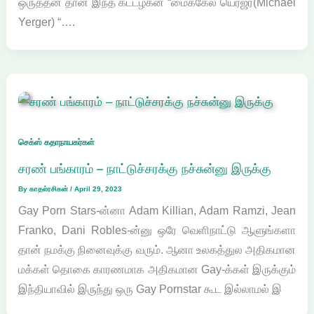
ஒருத்தன் தான் இந்த கட்டழகன் “மைக்கேல் யெர்ஜர்(Michael
Yerger) “….
செக்ஸ் கதாநாயகர்கள்
சரண் பங்காரம் – நாட்டுச்சரக்கு நச்சுன்னு இருக்கு
By
காதல்ரசிகன்
/
April 29, 2023
Gay Porn Stars-ன்னா Adam Killian, Adam Ramzi, Jean
Franko, Dani Robles-ன்னு ஒரே வெளிநாட்டு ஆளுங்களா
தான் நமக்கு நினைவுக்கு வரும். ஆனா உலகத்துல அதிகமான
மக்கள் தொகை காரணமாக அதிகமான Gay-க்கள் இருக்கும்
இந்தியாவில் இருந்து ஒரு Gay Pornstar கூட இல்லாமல் இ