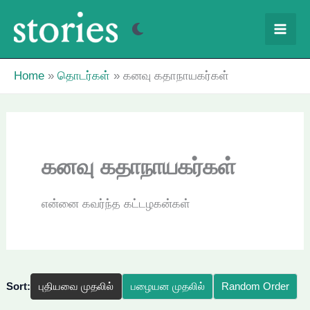
Skip
to
content
Home
தொடர்கள்
கனவு கதாநாயகர்கள்
கனவு கதாநாயகர்கள்
என்னை கவர்ந்த கட்டழகன்கள்
Sort:
புதியவை முதலில்
பழையன முதலில்
Random Order