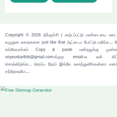
Copyright © 2026 தீக்குச்சி | கஷ்டப்பட்டு மண்டையை உடைச
எழுதுன கதைகளை just like that ஆட்டைய போட்டுடாதீங்க.... 
எங்கேயாச்சும் Copy & paste பண்றதுக்கு முன்ன
voyeurkarthik@gmail.com-ங்குற email-ல என் கிட
சொல்லிடுங்க... ரொம்ப நேரம் இங்கே உலாத்துனீங்கன்னா எனக
சந்தோஷமே....