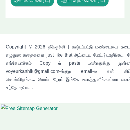
ஷூட்டிங் செக்ஸ்
(14)
ஹோட்டல் ரூம் செக்ஸ்
(14)
Copyright © 2026 தீக்குச்சி | கஷ்டப்பட்டு மண்டையை உடைச
எழுதுன கதைகளை just like that ஆட்டைய போட்டுடாதீங்க.... 
எங்கேயாச்சும் Copy & paste பண்றதுக்கு முன்ன
voyeurkarthik@gmail.com-ங்குற email-ல என் கிட
சொல்லிடுங்க... ரொம்ப நேரம் இங்கே உலாத்துனீங்கன்னா எனக
சந்தோஷமே....