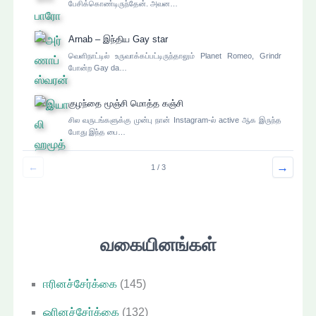
பேசிக்கொண்டிருந்தேன். அவன…
Arnab – இந்திய Gay star
வெளிநாட்டில் உருவாக்கப்பட்டிருந்தாலும் Planet Romeo, Grindr
போன்ற Gay da…
குழந்தை மூஞ்சி மொத்த கஞ்சி
சில வருடங்களுக்கு முன்பு நான் Instagram-ல் active ஆக இருந்த
போது இந்த பை…
→
←
1 / 3
வகையினங்கள்
ஈரினச்சேர்க்கை
(145)
ஓரினச்சேர்க்கை
(132)