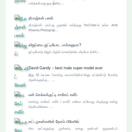
பார்த்தபோது ஒரு இனிய…
தீபாஞ்சன் பஸக்
தீபாஞ்சன் பசக்-ஐ முதலில் பார்த்தது YouTube-ல் உள்ள Amit
Khanna Photograp…
விஜய்யை ஜட்டியோட பாக்கனுமா?
ஜட்டியோடு விஜய் ஆடும் காணற்கரிய வீடியோ க்ளிப்...
David Gandy – best male super model ever
இது 32 வயசுல “எனக்கு வயசாயிடுச்சு”ன்னு கட்டுவிட்டு போகிற
ஆண்களுக்கு... …
என் செல்லக்குட்டி சாகேப் சலீம்
எனக்கு சாகேப் சலீம் / சாகீப் சலீமை எப்போது பிடித்தது என்று
தெரியவில்லை. …
கட்டழகன்களின் தேசம் பிரேஸில்
சில நாட்களுக்கு முன்னாடி எனது நண்பன் ஒருவனிடம்