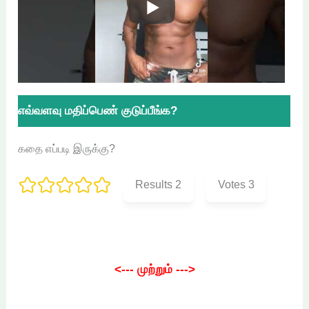
எவ்வளவு மதிப்பெண் குடுப்பீங்க?
கதை எப்படி இருக்கு?
Results
2
Votes
3
<--- முற்றும் --->