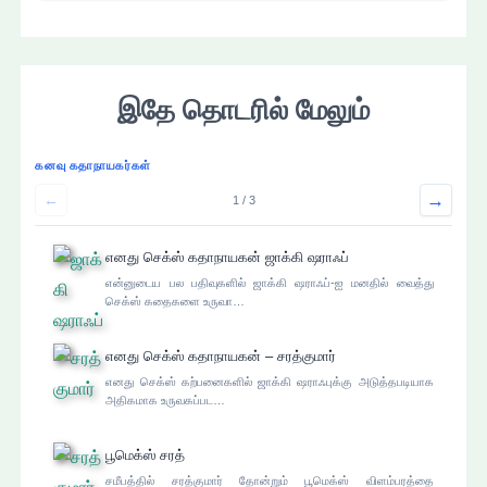
ப்
பு
க
ள்
இதே தொடரில் மேலும்
கனவு கதாநாயகர்கள்
→
←
1 / 3
எனது செக்ஸ் கதாநாயகன் ஜாக்கி ஷராஃப்
என்னுடைய பல பதிவுகளில் ஜாக்கி ஷராஃப்-ஐ மனதில் வைத்து
செக்ஸ் கதைகளை உருவா…
எனது செக்ஸ் கதாநாயகன் – சரத்குமார்
எனது செக்ஸ் கற்பனைகளில் ஜாக்கி ஷராஃபுக்கு அடுத்தபடியாக
அதிகமாக உருவகப்பட…
பூமெக்ஸ் சரத்
சமீபத்தில் சரத்குமார் தோன்றும் பூமெக்ஸ் விளம்பரத்தை