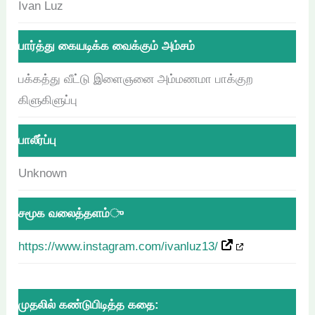
Ivan Luz
பார்த்து கையடிக்க வைக்கும் அம்சம்
பக்கத்து வீட்டு இளைஞனை அம்மணமா பாக்குற
கிளுகிளுப்பு
பாலீர்ப்பு
Unknown
சமூக வலைத்தளம்ு
https://www.instagram.com/ivanluz13/
முதலில் கண்டுபிடித்த கதை: