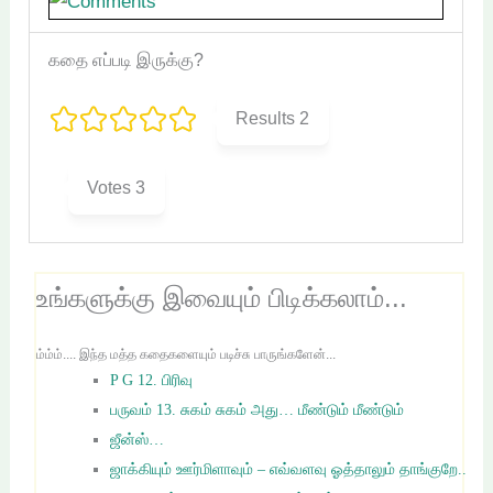
கதை எப்படி இருக்கு?
Results
2
Votes
3
உங்களுக்கு இவையும் பிடிக்கலாம்...
ம்ம்ம்.... இந்த மத்த கதைகளையும் படிச்சு பாருங்களேன்...
P G 12. பிரிவு
பருவம் 13. சுகம் சுகம் அது… மீண்டும் மீண்டும்
ஜீன்ஸ்…
ஜாக்கியும் ஊர்மிளாவும் – எவ்வளவு ஓத்தாலும் தாங்குறே..