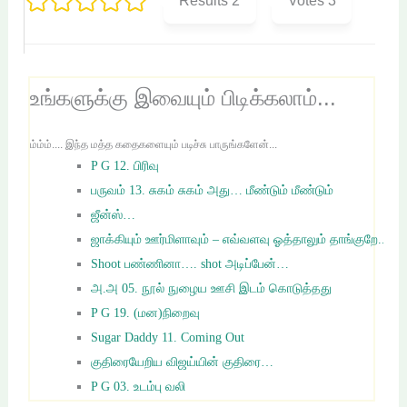
Results
2
Votes
3
உங்களுக்கு இவையும் பிடிக்கலாம்...
ம்ம்ம்.... இந்த மத்த கதைகளையும் படிச்சு பாருங்களேன்...
P G 12. பிரிவு
பருவம் 13. சுகம் சுகம் அது… மீண்டும் மீண்டும்
ஜீன்ஸ்…
ஜாக்கியும் ஊர்மிளாவும் – எவ்வளவு ஓத்தாலும் தாங்குறே..
Shoot பண்ணினா…. shot அடிப்பேன்…
அ.அ 05. நூல் நுழைய ஊசி இடம் கொடுத்தது
P G 19. (மன)நிறைவு
Sugar Daddy 11. Coming Out
குதிரையேறிய விஜய்யின் குதிரை…
P G 03. உடம்பு வலி