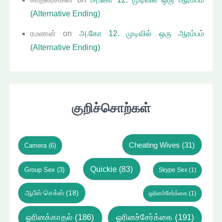
(Alternative Ending)
ரமணன்
on
அ.கோ 12. முடிவில் ஒரு ஆரம்பம்
(Alternative Ending)
குறிச்சொற்கள்
Cheating Wives
(31)
Camera
(6)
Quickie
(83)
Group Sex
(3)
Skype Sex
(1)
ஆபீஸ் செக்ஸ்
(18)
ஒரினச்சேர்க்கை
(1)
ஓரினக்காதல்
(186)
ஓரினச்சேர்க்கை
(191)