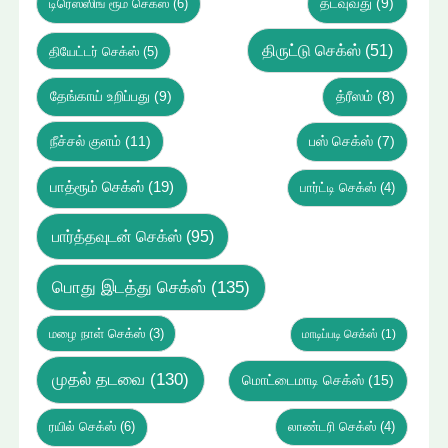
டிரெஸ்ஸிங் ரூம் செக்ஸ்
(6)
தடவுவது
(9)
திருட்டு செக்ஸ்
(51)
தியேட்டர் செக்ஸ்
(5)
தேங்காய் உறிப்பது
(9)
த்ரீஸம்
(8)
நீச்சல் குளம்
(11)
பஸ் செக்ஸ்
(7)
பாத்ரூம் செக்ஸ்
(19)
பார்ட்டி செக்ஸ்
(4)
பார்த்தவுடன் செக்ஸ்
(95)
பொது இடத்து செக்ஸ்
(135)
மழை நாள் செக்ஸ்
(3)
மாடிப்படி செக்ஸ்
(1)
முதல் தடவை
(130)
மொட்டைமாடி செக்ஸ்
(15)
ரயில் செக்ஸ்
(6)
லாண்டரி செக்ஸ்
(4)