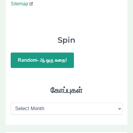
Sitemap
Spin
Random- ஆ ஒரு கதை!
கோப்புகள்
கோ
ப்
பு
க