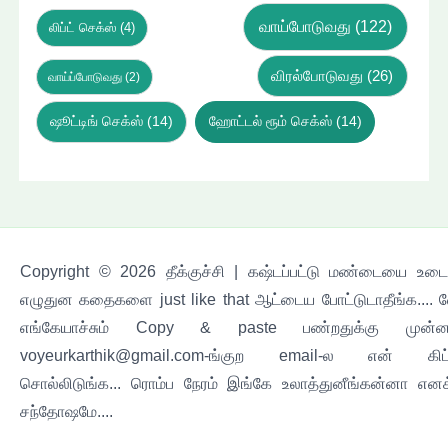
வாய்போடுவது
(122)
லிப்ட் செக்ஸ்
(4)
விரல்போடுவது
(26)
வாய்ப்போடுவது
(2)
ஷூட்டிங் செக்ஸ்
(14)
ஹோட்டல் ரூம் செக்ஸ்
(14)
Copyright © 2026 தீக்குச்சி | கஷ்டப்பட்டு மண்டையை உடைச
எழுதுன கதைகளை just like that ஆட்டைய போட்டுடாதீங்க.... 
எங்கேயாச்சும் Copy & paste பண்றதுக்கு முன்ன
voyeurkarthik@gmail.com-ங்குற email-ல என் கிட
சொல்லிடுங்க... ரொம்ப நேரம் இங்கே உலாத்துனீங்கன்னா எனக
சந்தோஷமே....