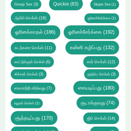
Quickie
(83)
Group Sex
(3)
Skype Sex
(1)
ஆபீஸ் செக்ஸ்
(18)
ஒரினச்சேர்க்கை
(1)
ஓரினக்காதல்
(186)
ஓரினச்சேர்க்கை
(192)
கன்னி கழிப்பது
(132)
கடற்கரை செக்ஸ்
(11)
கார் செக்ஸ்
(12)
காட்டுக்குள் செக்ஸ்
(6)
கிச்சன் செக்ஸ்
(3)
குடும்ப செக்ஸ்
(3)
கையடிப்பது
(180)
கைமாற்றி விடுவது
(7)
சூடாக்குவது
(74)
சலூன் செக்ஸ்
(1)
சூத்தடிப்பது
(170)
ஜிம் செக்ஸ்
(14)