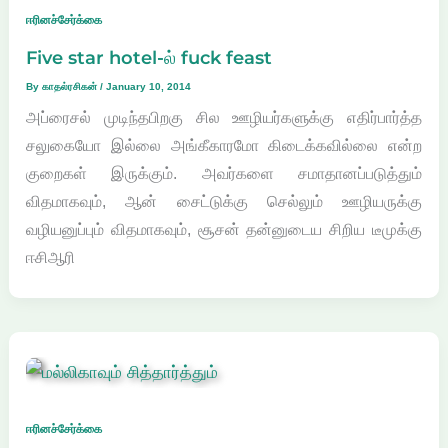
ஈரினச்சேர்க்கை
Five star hotel-ல் fuck feast
By
காதல்ரசிகன்
/
January 10, 2014
அப்ரைசல் முடிந்தபிறகு சில ஊழியர்களுக்கு எதிர்பார்த்த
சலுகையோ இல்லை அங்கீகாரமோ கிடைக்கவில்லை என்ற
குறைகள் இருக்கும். அவர்களை சமாதானப்படுத்தும்
விதமாகவும், ஆன் சைட்டுக்கு செல்லும் ஊழியருக்கு
வழியனுப்பும் விதமாகவும், சூசன் தன்னுடைய சிறிய டீமுக்கு
ஈசிஆரி
ஈரினச்சேர்க்கை