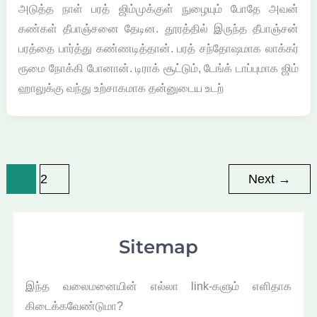
அடுத்த நாள் பரத் ஜிம்முக்குள் நுழையும் போதே அவன்
கண்கள் தீபாஞ்சனை தேடின. தூரத்தில் இருந்த தீபாஞ்சன்
பரத்தை பார்த்து கண்ணடித்தான். பரத் சந்தோஷமாக லாக்கர்
ரூமை நோக்கி போனான். டிராக் சூட்டும், டேங்க் டாப்புமாக ஜிம்
ஹாலுக்கு வந்து உற்சாகமாக தன்னுடைய உடற்
1
2
Next
→
Sitemap
இந்த வலைமனையின் எல்லா link-களும் எளிதாக
கிடைக்கவேண்டுமா?