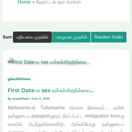
Home
ஹோட்டல் ரூம் செக்ஸ்
Sort:
புதியவை முதலில்
பழையன முதலில்
Random Order
ஓரினச்சேர்க்கை
First Date-ல sex வச்சுக்கிறதில்லை…
By
காதல்ரசிகன்
/
June 5, 2026
Melbourne-ன் Tullamarine விமான நிலையம்… நவீன்
தன்னுடைய passport-ஐயும், நிரப்பப்பட்ட immigration form-ஐ
கையில் பிடித்துக்கொண்டு, அவ்வப்போது தன்னுடைய