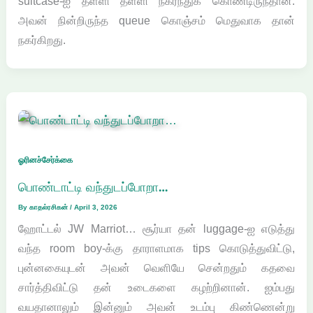
suitcase-ஐ தள்ளி தள்ளி நகர்ந்துக் கொண்டிருந்தான்.
அவன் நின்றிருந்த queue கொஞ்சம் மெதுவாக தான்
நகர்கிறது.
ஓரினச்சேர்க்கை
பொண்டாட்டி வந்துடப்போறா…
By
காதல்ரசிகன்
/
April 3, 2026
ஹோட்டல் JW Marriot… சூர்யா தன் luggage-ஐ எடுத்து
வந்த room boy-க்கு தாராளமாக tips கொடுத்துவிட்டு,
புன்னகையுடன் அவன் வெளியே சென்றதும் கதவை
சார்த்திவிட்டு தன் உடைகளை கழற்றினான். ஐம்பது
வயதானாலும் இன்னும் அவன் உடம்பு கிண்ணென்று