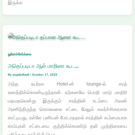
இருக்க
ஓரினச்சேர்க்கை
அதெப்படிடா ஆள் மாறினா கூட…
By
காதல்ரசிகன்
/
October 17, 2025
அந்த உயர்ரக Hotel-ன் lounge-ல் சரத்
உலாத்திக்கொண்டிருந்தான். ஏற்கனவே பொதி மாடு மாதிரி
மதமதவென்று இருக்கும் சரத்தின் உடம்பை அவன்
அணிந்திருந்த கொசுவலை சட்டை மேலும் கவர்ச்சிகரமாக
காட்டியது. உள்ளே பனியன் போடாததால் சரத்தின் கூர்மையாக
காம்புகள் சட்டையை குத்திக்கொண்டு தன் முத்திரையை
பதித்தது. சரத்தின் பெரு