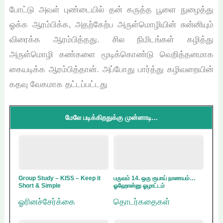
போட்டு அவள் புண்டையில் தன் கருத்த பூளை நுழைத்து
ஓக்க ஆரம்பிக்க, அதற்கேற்ப அருள்மொழியின் சுன்னியும்
விரைக்க ஆரம்பித்தது. சில நிமிடங்கள் கழித்து
அருள்மொழி கண்களை மூடிக்கொண்டு வெறித்தனமாக
கையடிக்க ஆரம்பித்தான். அப்போது பார்த்து கழிவறையின்
கதவு வேகமாக தட்டப்பட்டது
மேலே படிக்கிறதுக்கு முன்னாடி...
Group Study – KISS – Keep it
பருவம் 14. ஒரு ரூபாய் நாணயம்…
Short & Simple
ஓஹோன்னு ஓழாட்டம்
ஓரினச்சேர்க்கை
தொடர்கதைகள்