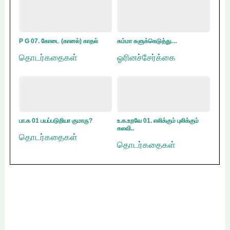
P G 07. கோடை (கானல்) காதல்
சும்மா சுளுக்கெடுத்து…
தொடர்கதைகள்
ஓரினச்சேர்க்கை
பா.க 01 பயப்படுறியா குமாரு?
உ.க.உறவே 01. எலிக்கும் புலிக்கும்
கலவி..
தொடர்கதைகள்
தொடர்கதைகள்