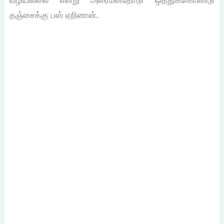
வழியில்லை என்று அரைமனதோடு ஒத்துக்கொண்டு
தஞ்சைக்கு பஸ் ஏறினான்.