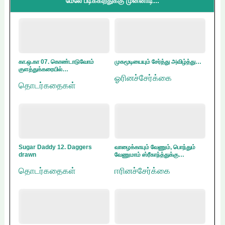
மேலே படிக்கிறதுக்கு முன்னாடி...
கா.ஒ.கா 07. கொண்டாடுவோம்
முகமூடியையும் சேர்த்து அவிழ்த்து…
குளத்துக்கரையில்…
ஓரினச்சேர்க்கை
தொடர்கதைகள்
Sugar Daddy 12. Daggers
வாழைக்காயும் வேணும், பொந்தும்
drawn
வேணுமாம் ஸ்ரீகாந்த்துக்கு…
தொடர்கதைகள்
ஈரினச்சேர்க்கை