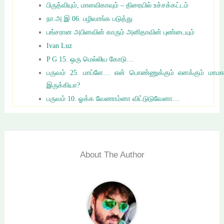
பிருத்வியும், மாளவிகாவும் – திரையில் உச்சக்கட்டம்
நா.அ.இ 06. பழிவாங்க படுத்து
பங்சரான அபினவின் காரும் அனிதாவின் புண்டையும்
Ivan Luz
P G 15. ஒரு மெல்லிய கோடு…
பருவம் 25. மாப்ளே… என் பொண்ணுக்கும் எனக்கும் மாம
இருக்கியா?
பருவம் 10. ஓக்க வேணாம்னா விட்டுடுவேனா…
About The Author