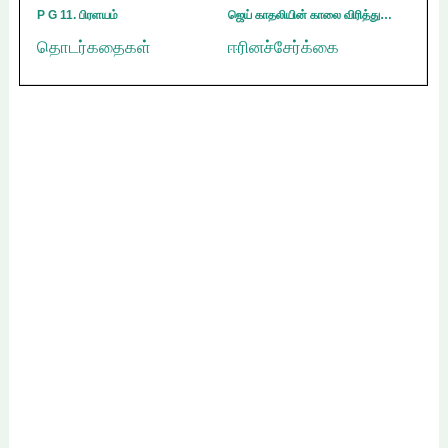
P G 11. பிரளயம்
ஜெய் காதலியின் காலை விரித்து…
தொடர்கதைகள்
ஈரினச்சேர்க்கை