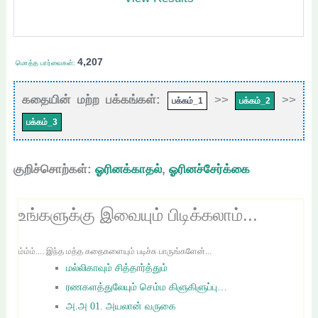
4,207
மொத்த பார்வைகள்:
கதையின் மற்ற பக்கங்கள்:
>>
>>
பக்கம்_1
பக்கம்_2
பக்கம்_3
குறிச்சொற்கள்:
ஓரினக்காதல்
,
ஓரினச்சேர்க்கை
உங்களுக்கு இவையும் பிடிக்கலாம்...
ம்ம்ம்.... இந்த மத்த கதைகளையும் படிச்சு பாருங்களேன்...
மல்லிகாவும் சித்தார்த்தும்
ரணகளத்துலேயும் செம்ம கிளுகிளுப்பு…
அ.அ 01. அயலான் வருகை