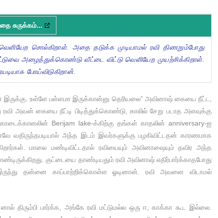
தை சுருக்கம்...
வெளியேற சொல்கிறாள். அதை தடுக்க முடியாமல் ரவி திணறும்போது
 மிட்டுவை அழைத்துக்கொண்டு வீட்டை விட்டு வெளியேற முயற்சிக்கிறாள்.
ேயடியாக போய்விடுகிறான்.
 இருக்கு. உள்ளே பள்ளமா இருக்கான்னு தெரியலை” அவினாஷ் கையை நீட்ட,
து ரவி அவன் கையை நீட்டி பிடித்துக்கொண்டு, காலில் சேறு படாத அளவுக்கு
ொடைக்கானலின் Berijam lake-க்கிற்கு தங்கள் காதலின் anniversary-ஐ
கனவே வதிருந்தபடியால் அந்த இடம் இவர்களுக்கு பழகிவிட்டதன் காரணமாக
கிறார்கள். மாலை மண்டிவிட்டதால் ரவியையும் அவினாஷையும் தவிர அந்த
ண்டிருக்கிறது. குட்டையை தாண்டியதும் ரவி அவினாஷ் எதிர்பார்க்காதபோது
ம் இருந்து தன்னை காப்பாற்றிக்கொள்ள ஓடினான். ரவி அவனை விடாமல்
னால் திரும்பி பார்க்க, அங்கே ரவி மட்டுமல்ல ஒரு ஈ, காக்கா கூட இல்லை.