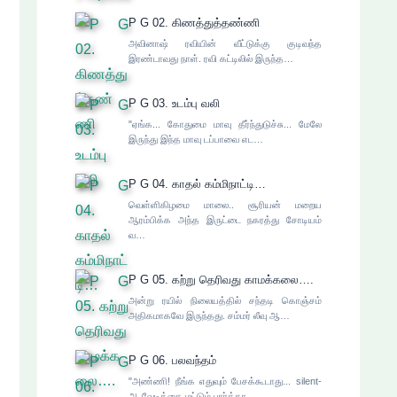
P G 02. கிணத்துத்தண்ணி
அவினாஷ் ரவியின் வீட்டுக்கு குடிவந்த
இரண்டாவது நாள். ரவி கட்டிலில் இருந்த…
P G 03. உடம்பு வலி
"ஏங்க... கோதுமை மாவு தீர்ந்துடுச்சு... மேலே
இருந்து இந்த மாவு டப்பாவை எட…
P G 04. காதல் கம்மிநாட்டி…
வெள்ளிகிழமை மாலை.. சூரியன் மறைய
ஆரம்பிக்க அந்த இருட்டை நகரத்து சோடியம்
வ…
P G 05. கற்று தெரிவது காமக்கலை….
அன்று ரயில் நிலையத்தில் சந்தடி கொஞ்சம்
அதிகமாகவே இருந்தது. சம்மர் லீவு ஆ…
P G 06. பலவந்தம்
"அண்ணி! நீங்க எதுவும் பேசக்கூடாது... silent-
ஆ வேடிக்கை மட்டும் பார்த்தா …