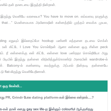
தோளில் தன் தாடையை இருத்தி நின்றான்.
 இருந்து வெளியே வரலையா? You have to move on. எவ்வளவு நாளுக்கு
f that…” மென்மையாக அவினாஷின் கன்னத்தில் முத்தம் வைக்க முயல,
onding எதுவும் இல்லாதப்போ hookup பண்ணி எத்தனை தடவை செக்ஸ்
ோட உன் கிட்டே I Love You சொல்றேன் ஆனா என்னை ஒரு சின்ன peck
டும். நீ என்னைக்கு என் கிட்டே என்னை love பண்றதா சொல்றியோ அது
ன் பிடியில் இருந்து தன்னை விடுவித்துக்கொண்டு அரையின் wardrobe-ல்
னான். Balcony-ல் கண்ணாடி சுவற்றுக்கு அப்பால் நின்றபடி தன்னையே
ட்டு flat-லிருந்து வெளியேறினான்.
t ஒரு கேள்வி...
போது PR, Grindr போல dating platform-கள் இல்லை என்றால்....?
-கள் தான் எனது gay sex life-ஐ இன்னும் colourful ஆக்குகிறது