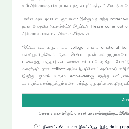
சமீர் அவினாஷை பின்புறமாக வந்து கட்டிப்பிடித்து அவினாஷின் 
“என்ன அவி! ரவியோட ஞாபகமா? இன்னும் நீ அந்த incident-ல
தான் அதையே நினைச்சிட்டு இருப்பே? Please come out o
அவினாஷ் லாவகமாக அதை தவிர்த்தான்.
“இப்போ கூட பாரு… நாம college time-ல emotional b
வச்சிருந்திருக்கோம். ஆனா இப்போ… நான் என் முழுமனச
(கன்னத்து முத்தம்) கூட வைக்க விடமாட்டேங்குறே… போகட்
வரைக்கும் நான் celibate-ஆவே இருப்பேன்.” அவினாஷ் சமீரி
இருந்து ஜிம்மில் போடும் Activewear-ஐ எடுத்து மாட்டி
பார்த்துக்கொண்டிருக்கும் சமீரை பார்த்து ஒரு புன்னகை புரிந்துவி
Jus
Openly gay மற்றும் closet gays-க்களுக்கு... இப்
1. நினைக்கவே பயமாக இருக்கிறது. இந்த dating apps