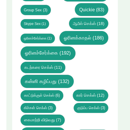
Quickie
(83)
Group Sex
(3)
ஆபீஸ் செக்ஸ்
(18)
Skype Sex
(1)
ஓரினக்காதல்
(186)
ஒரினச்சேர்க்கை
(1)
ஓரினச்சேர்க்கை
(192)
கடற்கரை செக்ஸ்
(11)
கன்னி கழிப்பது
(132)
கார் செக்ஸ்
(12)
காட்டுக்குள் செக்ஸ்
(6)
கிச்சன் செக்ஸ்
(3)
குடும்ப செக்ஸ்
(3)
கைமாற்றி விடுவது
(7)