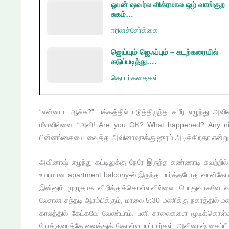
ஓபன் ஷவர்ல விக்ரமால ஒழ் வாங்குற
சுகம்…
ஈரினச்சேர்க்கை
ஜெய்யும் ஜெஃப்பும் – கடற்கரையில்
கடுப்படித்து….
தொடர்கதைகள்
“என்னடா ஆச்சு?” பக்கத்தில் படுத்திருந்த சமீர் எழுந்து 
மீளவில்லை. “அவி! Are you OK? What happened? Any nigh
பின்னங்கையை வைத்து அவினாஷுக்கு ஜுரம் அடிக்கிறதா என்று பா
அவினாஷ் எழுந்து கட்டிலுக்கு நேரே இருந்த கண்ணாடி சுவற்றில
உயரமான apartment balcony-ல் இருந்து பார்த்தபோது வான்கோ
இன்னும் முழுதாக விழித்துக்கொள்ளவில்லை. பொதுவாகவே வ
லேசான சந்தடி ஆரம்பிக்கும், மாலை 5:30 மணிக்கு நகரத்தில் மன
காலத்தில் கேட்கவே வேண்டாம். பனி சாலைகளை மூடிக்கொள்வ
போக்குவரத்தே வைத்துக் கொள்ளமாட்டார்கள். அவினாஷ் கைப்