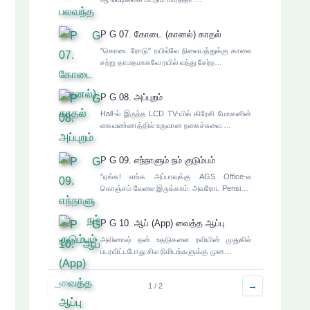
P G 07. கோடை (கானல்) காதல்
"கொடை ரோடு" ரயில்வே நிலையத்துக்கு காலை
சற்று தாமதமாகவே ரயில் வந்து சேர்ந…
P G 08. அப்புறம்
Hall-ல் இருந்த LCD TV-யில் கிரேசி மோகனின்
கைவண்ணத்தில் உருவான நகைச்சுவை …
P G 09. எந்நாளும் நம் குடும்பம்
"ஏங்க! எங்க அப்பாவுக்கு AGS Office-ல
கொஞ்சம் வேலை இருக்காம். அவரோட Pensi…
P G 10. ஆப் (App) வைத்த ஆப்பு
அவினாஷ் தன் உதடுகளை ரவியின் முதுகில்
படரவிட்டபோது சில நிமிடங்களுக்கு முன…
←
→
1 / 2