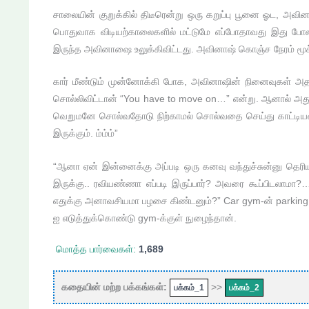
சாலையின் குறுக்கில் திடீரென்று ஒரு கறுப்பு பூனை ஓட, அவ
பொதுவாக விடியற்காலைகளில் மட்டுமே எப்போதாவது இது போல 
இருந்த அவினாஷை உலுக்கிவிட்டது. அவினாஷ் கொஞ்ச நேரம் மூச்ச
கார் மீண்டும் முன்னோக்கி போக, அவினாஷின் நினைவுகள் அதற்
சொல்லிவிட்டான் “You have to move on…” என்று. ஆனால் அத
வெறுமனே சொல்வதோடு நிற்காமல் சொல்வதை செய்து காட்டியவ
இருக்கும். ம்ம்ம்”
“ஆனா ஏன் இன்னைக்கு அப்படி ஒரு கனவு வந்துச்சுன்னு த
இருக்கு.. ரவியண்ணா எப்படி இருப்பார்? அவரை கூப்பிடலாமா?… 
எதுக்கு அனாவசியமா பழசை கிண்டனும்?” Car gym-ன் parking 
ஐ எடுத்துக்கொண்டு gym-க்குள் நுழைந்தான்.
மொத்த பார்வைகள்:
1,689
கதையின் மற்ற பக்கங்கள்:
>>
பக்கம்_1
பக்கம்_2