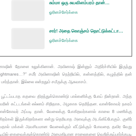
சும்மா ஒரு சுயவிளம்பரம் தான்…
ஓரினச்சேர்க்கை
சார்! அதை கொஞ்சம் தொட்டுக்கட்டா…
ஓரினச்சேர்க்கை
அவினாஷின் தோளை உலுக்கினான். அவினாஷ் இன்னும் அதிர்ச்சியில் இருந்து
tmares…?” சமீர் அவினாஷின் நெற்றியில், கன்னத்தில், கழுத்தில் தன்
ர்த்தான். இல்லை என்றதும் சமீருக்கு ஆசுவாசம்.
் பூட்டப்படாத கதவை திறந்துக்கொண்டு பால்கனிக்கு போய் நின்றான். அந்த
வரின் கட்டடங்கள் எல்லாம் சிறிதாக, அழகாக தெரிந்தன. வான்கோவர் நகரம்
ான்கோவர் அப்படி தான். வேலைக்கு போகிறவர்களால் காலை 8 மணிக்கு
ிதர்கள் இருக்கிறார்களா என்று தெரியாத அளவுக்கு அடங்கிப்போகும். குளிர்
தால் மக்கள் அவசியமான வேலைக்கும் வீட்டுக்கும் போவதை தவிர வேறு
பிடியில் கைவைத்துக்கொண்டு அமைதியான சாலைகளை வெறித்துப்பார்த்தபடி