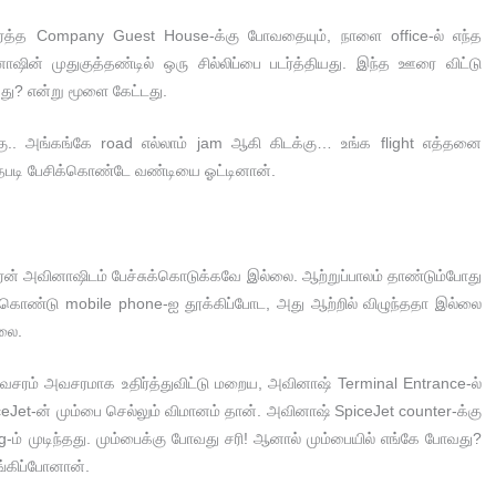
்துரைத்த Company Guest House-க்கு போவதையும், நாளை office-ல் எந்த
ாஷின் முதுகுத்தண்டில் ஒரு சில்லிப்பை படர்த்தியது. இந்த ஊரை விட்டு
து? என்று மூளை கேட்டது.
ு.. அங்கங்கே road எல்லாம் jam ஆகி கிடக்கு… உங்க flight எத்தனை
த்தபடி பேசிக்கொண்டே வண்டியை ஓட்டினான்.
-க்காரன் அவினாஷிடம் பேச்சுக்கொடுக்கவே இல்லை. ஆற்றுப்பாலம் தாண்டும்போது
்கொண்டு mobile phone-ஐ தூக்கிப்போட, அது ஆற்றில் விழுந்ததா இல்லை
்லை.
வசரம் அவசரமாக உதிர்த்துவிட்டு மறைய, அவினாஷ் Terminal Entrance-ல்
piceJet-ன் மும்பை செல்லும் விமானம் தான். அவினாஷ் SpiceJet counter-க்கு
ng-ம் முடிந்தது. மும்பைக்கு போவது சரி! ஆனால் மும்பையில் எங்கே போவது?
றங்கிப்போனான்.