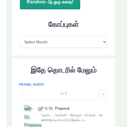
Random- ஆ ஒரு கதை!
கோப்புகள்
கோ
ப்
பு
க
இதே தொடரில் மேலும்
ள்
PAYING GUEST
←
→
1 / 2
P G 01. Proposal
"ஹாங்... அண்ணி! நீங்களும் மிட்டுவும் car
parking-க்கு போயிட்டு இருங்க. ந…