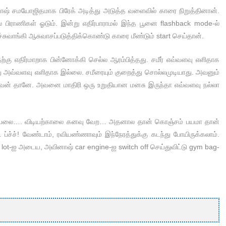
ினாஷ் சமயோஜிதமாக பிரேக் அடித்து அடுத்த வளைவில் காரை நிறுத்தினான்.
பிராணிகள் ஓடும். இன்று எதிர்பாராமல் இந்த பூனை flashback mode-ல்
ுவாங்கி ஆசுவாசப்படுத்திக்கொண்டு காரை மீண்டும் start செய்தான்.
கு எதிர்மாறாக பின்னோக்கி செல்ல ஆரம்பித்தது. சமீர் எவ்வளவு எளிதாக
ு அவ்வளவு எளிதாக இல்லை. சமீரையும் குறைத்து சொல்லமுடியாது. அவனும்
ன் தானே. அவனை மாதிரி ஒரு உறுதியான மனசு இருந்தா எவ்வளவு நல்லா
ெரியலை…. விடியற்காலை கனவு வேற… அதனால தான் கொஞ்சம் பயமா தான்
ப்ச்ச்! வேண்டாம், ரவியண்ணாவும் இந்நேரத்துக்கு கடந்து போயிருக்கலாம்.
lot-ஐ அடைய, அவினாஷ் car engine-ஐ switch off செய்துவிட்டு gym bag-