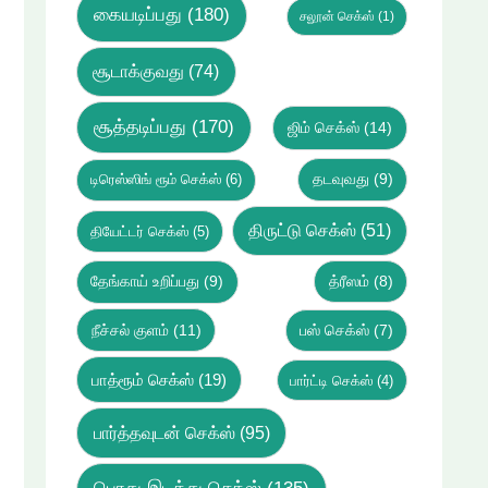
கையடிப்பது
(180)
சலூன் செக்ஸ்
(1)
சூடாக்குவது
(74)
சூத்தடிப்பது
(170)
ஜிம் செக்ஸ்
(14)
டிரெஸ்ஸிங் ரூம் செக்ஸ்
(6)
தடவுவது
(9)
திருட்டு செக்ஸ்
(51)
தியேட்டர் செக்ஸ்
(5)
தேங்காய் உறிப்பது
(9)
த்ரீஸம்
(8)
நீச்சல் குளம்
(11)
பஸ் செக்ஸ்
(7)
பாத்ரூம் செக்ஸ்
(19)
பார்ட்டி செக்ஸ்
(4)
பார்த்தவுடன் செக்ஸ்
(95)