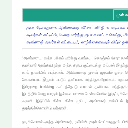
முன் க
ரூபா பிடிவாதமாக அவினாஷை வீட்டை விட்டு உடனடியாக 
அவர்கள் கட்டிப்பிடிப்பதை பார்த்து ரூபா கலாட்டா செய்து,
அவினாஷ் அவர்கள் வீட்டையும், வாழ்க்கையையும் விட்டு ஒர
“அண்ணா… அந்த பக்கம் பார்த்து வாங்க… கொஞ்சம் சேறா தான்
தண்ணிர் தேங்கியிருந்த அந்த சிறிய குட்டைக்கு அப்பால் இருந்
கால் நுணியில் நடந்தான். அவினாஷை முதன் முதலில் ஓத்த க
கொண்டாட இருவர் மட்டும் தனியாக வந்திருக்கிறார்கள். ஏற்
இம்முறை trekking கூட்டத்தோடு வராமல் தனியாக வந்திருக்
இடத்தில் வேறு யாரும் இல்லை. மாலை மெல்ல மெல்ல இருட்டிக்கொ
அவன் இடுப்பில் கிச்சு கிச்சு மூட்ட, அவினாஷ் ரவியிட
துரத்திக்கொண்டு வந்தான்.
ஓடிக்கொண்டிருந்த அவினாஷ், ரவியின் குரல் கேட்காததால் பின்