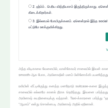
2. ஹ்ம்ம்.. பெரிய வித்தியாசம் இருந்திருக்காது. ஏனெ
கிடைக்கிறார்கள்.
3. இல்லாமல் போயிருக்கலாம். ஏனென்றால் இந்த social
மட்டுமே ஊக்குவிக்கிறது.
V
அந்த விடிகாலை வேளையில், வான்கோவர் சாலையில் இவன் காரை 
smooth-ஆக போக, அவினாஷின் மனம் பின்னோக்கி பயணித்தது
ரவியின் வீட்டிலிருந்து கனத்த மனதோடு suitcase-களை இழுத
சாலையில் எல்லாமே கானல் நீராக தெரிந்தது. இவனை பார்த்தத
அவினாஷ் சுயநினைவுக்கு வந்தான். Taxi-க்காரனை பார்த்து “ஹ
“ஆமாம்” என்று சொன்னபடி அவினாஷ் அதில் ஏறினான்.