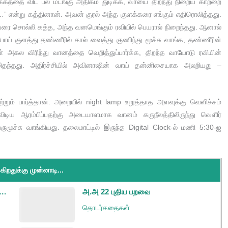
்கத்தை விட பல மடங்கு அதிகம் துடிக்க, வாயை திறந்து நிறைய காற்றை
 என்று கத்தினான். அவன் குரல் அந்த குளக்கரை எங்கும் எதிரொலித்தது.
ரை சொல்லி கத்த, அந்த வனமெங்கும் ரவியில் பெயரால் நிறைந்தது. ஆனால்
போய் குளத்து தண்ணீரில் கால் வைத்து குணிந்து மூச்சு வாங்க, தண்ணீரின்
ள் அகல விரிந்து வானத்தை வெறித்துப்பார்க்க, திறந்த வாயோடு ரவியின்
ு மிதந்தது. அதிர்ச்சியில் அவினாஷின் வாய் தன்னிசையாக அலறியது –
முற்றும் பார்த்தான். அறையில் night lamp உறுத்தாத அளவுக்கு வெளிச்சம்
ிடிய ஆரம்பிப்பதற்கு அடையாளமாக வானம் கருநீலத்திலிருந்து வெளிர்
மூச்சு வாங்கியது. தலைமாட்டில் இருந்த Digital Clock-ல் மணி 5:30-ஐ
கிறதுக்கு முன்னாடி...
….
அ.அ 22 புதிய பறவை
தொடர்கதைகள்