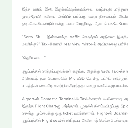
இந்த ஊரில் இனி இருக்கப்பிடிக்கவில்லை. லக்ஷ்மிபதி பரிந
முகத்தோடு ரவியை மீண்டும் பார்ப்பது என்ற நினைப்பும் அவின
ஓடிப்போகவேண்டும் என்று மனம் அரற்றியது. ஆனால் எங்கே போவ
“Sorry Sir… இன்னைக்கு traffic கொஞ்சம் அதிகமா இருக்க
மணிக்கு?” Taxi-க்காரன் rear view mirror-ல் அவினாஷை பார்
“தெரியலை…”
குழப்பத்தில் நெற்றிப்புருவங்கள் சுருங்க, அதுக்கு மேலே Taxi
அவினாஷ் தன் மொபைலின் MicroSD Card-ஐ மட்டும் எடுத்துக
பாலத்தின் கைப்பிடி சுவற்றில் விழுந்ததா என்று கணிக்கமுடியவில
Airport-ன் Domestic Terminal-ல் Taxi-க்காரன் அவினாஷை அ
இருந்த Flight Chart-ஐ பார்த்தான். முதலில் கிளம்பவிருப்பது S
சென்று மும்பைக்கு ஒரு ticket வாங்கினான். Flight-ன் Boardi
குழப்பத்தில் Flight seat-ல் சரிந்தபடி அவினாஷ் மெல்ல மெல்ல உ