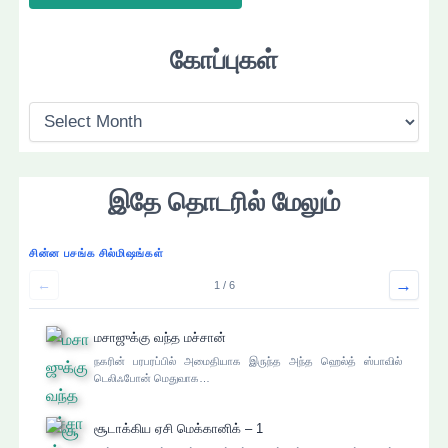
கோப்புகள்
கோ
ப்
பு
இதே தொடரில் மேலும்
க
ள்
சின்ன பசங்க சில்மிஷங்கள்
→
←
1 / 6
மசாஜுக்கு வந்த மச்சான்
நகரின் பரபரப்பில் அமைதியாக இருந்த அந்த ஹெல்த் ஸ்பாவில்
டெலிஃபோன் மெதுவாக…
சூடாக்கிய ஏசி மெக்கானிக் – 1