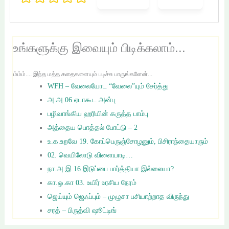
உங்களுக்கு இவையும் பிடிக்கலாம்...
ம்ம்ம்.... இந்த மத்த கதைகளையும் படிச்சு பாருங்களேன்...
WFH – வேலையோட “வேலை”யும் சேர்த்து
அ.அ 06 ஏடாகூட அன்பு
பழிவாங்கிய ஹரியின் கருத்த பாம்பு
அத்தைய பொத்தல் போட்டு – 2
உ.க.உறவே 19. கோப்பெருஞ்சோழனும், பிசிராந்தையாரும்
02. வெயிலோடு விளையாடி…
நா.அ.இ 16 இடுப்பை பார்த்தியா இல்லையா?
கா.ஒ.கா 03. உயிர் உரசிய நேரம்
ஜெய்யும் ஜெஃப்பும் – முழுசா பசியாற்றாத விருந்து
சரத் – பிருத்வி ஷூட்டிங்