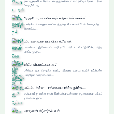
தன் புருஷனிடம் ரொம்ப சலித்துக்கொண்டாள் திரிஷா ‘ஏங்க... நீங்க
போகும்போது …
பிருத்வியும், மாளவிகாவும் – திரையில் உச்சக்கட்டம்
multiplex-லெ எதுனாச்சும் படத்துக்கு போலாமா? போர் அடிக்குதே....
நினைத்த…
மப்பு களையாத மாளவிகா ஸ்ரீகாந்த்
மாளவிகா இரவெல்லாம் பார்ட்டியில் ஆட்டம் போட்டுவிட்டு, அந்த
பார்ட்டி முடிந…
உள்ளே விடமாட்டீங்களா?
மல்லிகா ஒரு செழுத்த கனி... இளமை வனப்பு உடலில் மட்டுமல்ல
மனதிலும் தளதளவென…
அடேடே ஆர்யா – ரசிகையை ரசிச்சு ருசிச்சு….
ஆர்யாவுக்கு என்ன தான் இண்டஸ்டரியில் உள்ள நடிகைகளை பிக்கப்
டிராப் செய்தால…
ரோஷனின் சி(செ)க்ஸ் பேக்