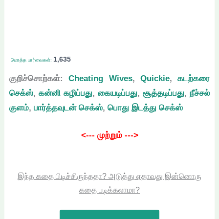
1,635
மொத்த பார்வைகள்:
குறிச்சொற்கள்:
Cheating Wives
,
Quickie
,
கடற்கரை
செக்ஸ்
,
கன்னி கழிப்பது
,
கையடிப்பது
,
சூத்தடிப்பது
,
நீச்சல்
குளம்
,
பார்த்தவுடன் செக்ஸ்
,
பொது இடத்து செக்ஸ்
<--- முற்றும் --->
இந்த கதை பிடிச்சிருந்ததா? அடுத்து ஏதாவது இன்னொரு
கதை படிக்கலாமா?