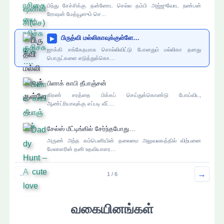
பிந்து சேச்சிக்கு தன்னோட செல்ல தம்பி அஜ்ஜுவோட நண்பன்
ரோஷன் மேத்யூஸும் செ…
பிருத்வி மல்லிகாவுக்குள்ளே…
▶
ஜாக்கி சங்கேதமாக சொல்லிவிட்டு போனதும் மல்லிகா தனது
பொருட்களை எடுத்துக்கொ…
பிளாக் காபி தீபாஞ்சன்
கிரண் சரத்தை பிக்கப் செய்துக்கொண்டு போய்விட,
ஆண்ட்ரியாவுக்கு எப்படி வீட்…
சேல்ஸ் மீட்டிங்கில் சேர்ந்தபோது…
அருண் அந்த கம்பெனியின் தலைமை அலுவலகத்தில் விற்பனை
மேலாளரின் தனி உதவியாளர…
→
←
1 / 6
வகையினங்கள்