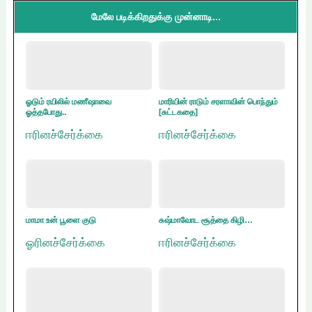
மேலே படிக்கிறதுக்கு முன்னாடி...
ஓடும் ரயிலில் மணீஷாவை
மாரியின் ராடும் சரளாவின் பொந்தும்
ஓத்தபோது..
[சுட்டகதை]
ஈரினச்சேர்க்கை
ஈரினச்சேர்க்கை
மாமா உன் பூளை குடு
சுஷ்மாவோட சூத்தை கிழி…
ஓரினச்சேர்க்கை
ஈரினச்சேர்க்கை