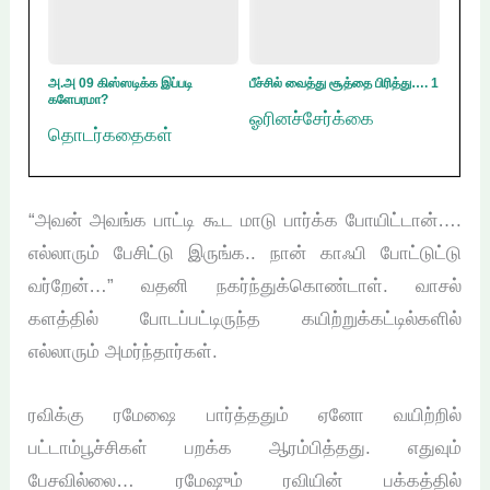
அ.அ 09 கிஸ்ஸடிக்க இப்படி
பீச்சில் வைத்து சூத்தை பிரித்து…. 1
களேபரமா?
ஓரினச்சேர்க்கை
தொடர்கதைகள்
“அவன் அவங்க பாட்டி கூட மாடு பார்க்க போயிட்டான்….
எல்லாரும் பேசிட்டு இருங்க.. நான் காஃபி போட்டுட்டு
வர்றேன்…” வதனி நகர்ந்துக்கொண்டாள். வாசல்
களத்தில் போடப்பட்டிருந்த கயிற்றுக்கட்டில்களில்
எல்லாரும் அமர்ந்தார்கள்.
ரவிக்கு ரமேஷை பார்த்ததும் ஏனோ வயிற்றில்
பட்டாம்பூச்சிகள் பறக்க ஆரம்பித்தது. எதுவும்
பேசவில்லை… ரமேஷும் ரவியின் பக்கத்தில்