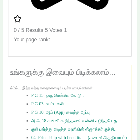
0
/
5
Results
5
Votes
1
Your page rank:
உங்களுக்கு இவையும் பிடிக்கலாம்...
ம்ம்ம்.... இந்த மத்த கதைகளையும் படிச்சு பாருங்களேன்...
P G 15. ஒரு மெல்லிய கோடு…
P G 03. உடம்பு வலி
P G 10. ஆப் (App) வைத்த ஆப்பு
அ.அ 18 கன்னி கழித்தவன் கன்னி கழிந்தபோது…
குறி பார்த்து அடித்த அனிலின் ஸ்னூக்கர் குச்சி..
04. Friendship with benefits…. (கடைசி அத்தியாயம்)