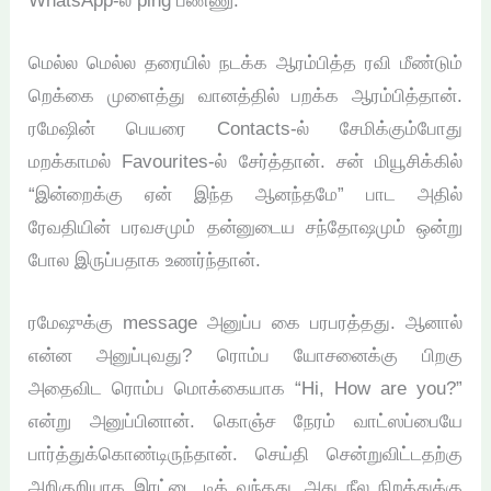
WhatsApp-ல ping பண்ணு.”
மெல்ல மெல்ல தரையில் நடக்க ஆரம்பித்த ரவி மீண்டும்
றெக்கை முளைத்து வானத்தில் பறக்க ஆரம்பித்தான்.
ரமேஷின் பெயரை Contacts-ல் சேமிக்கும்போது
மறக்காமல் Favourites-ல் சேர்த்தான். சன் மியூசிக்கில்
“இன்றைக்கு ஏன் இந்த ஆனந்தமே” பாட அதில்
ரேவதியின் பரவசமும் தன்னுடைய சந்தோஷமும் ஒன்று
போல இருப்பதாக உணர்ந்தான்.
ரமேஷுக்கு message அனுப்ப கை பரபரத்தது. ஆனால்
என்ன அனுப்புவது? ரொம்ப யோசனைக்கு பிறகு
அதைவிட ரொம்ப மொக்கையாக “Hi, How are you?”
என்று அனுப்பினான். கொஞ்ச நேரம் வாட்ஸப்பையே
பார்த்துக்கொண்டிருந்தான். செய்தி சென்றுவிட்டதற்கு
அறிகுறியாக இரட்டை டிக் வந்தது. அது நீல நிறத்துக்கு