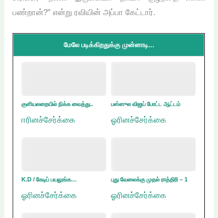
பண்றான்?” என்று ரவியின் அப்பா கேட்டார்.
மேலே படிக்கிறதுக்கு முன்னாடி...
குளியலறையில் நிக்க வைத்து..
பஸ்ஸுல விஜய் போட்ட ஆட்டம்
ஈரினச்சேர்க்கை
ஓரினச்சேர்க்கை
K.D / கேடிப் பயலுங்க…
புது வேலைக்கு முதல் ராத்திரி – 1
ஓரினச்சேர்க்கை
ஓரினச்சேர்க்கை