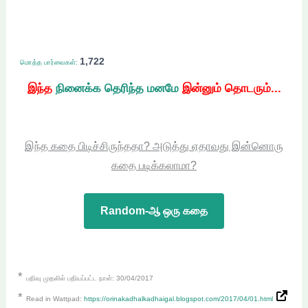
1,722
மொத்த பார்வைகள்:
இந்த
நினைக்க தெரிந்த மனமே
இன்னும் தொடரும்...
இந்த கதை பிடிச்சிருந்ததா? அடுத்து ஏதாவது இன்னொரு
கதை படிக்கலாமா?
Random-ஆ ஒரு கதை
*
பதிவு முதலில் பதியப்பட்ட நாள்: 30/04/2017
*
Read in Wattpad:
https://orinakadhalkadhaigal.blogspot.com/2017/04/01.html