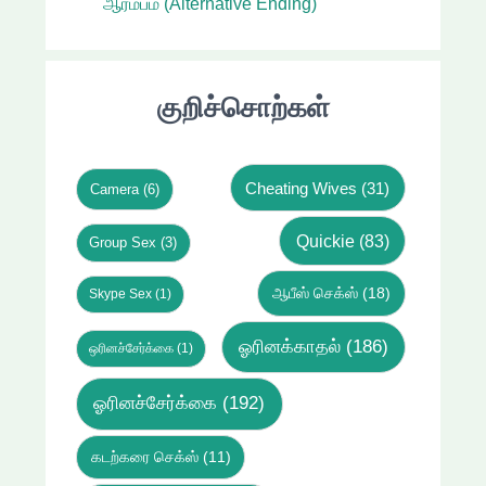
ஆரம்பம் (Alternative Ending)
குறிச்சொற்கள்
Cheating Wives
(31)
Camera
(6)
Quickie
(83)
Group Sex
(3)
ஆபீஸ் செக்ஸ்
(18)
Skype Sex
(1)
ஓரினக்காதல்
(186)
ஒரினச்சேர்க்கை
(1)
ஓரினச்சேர்க்கை
(192)
கடற்கரை செக்ஸ்
(11)