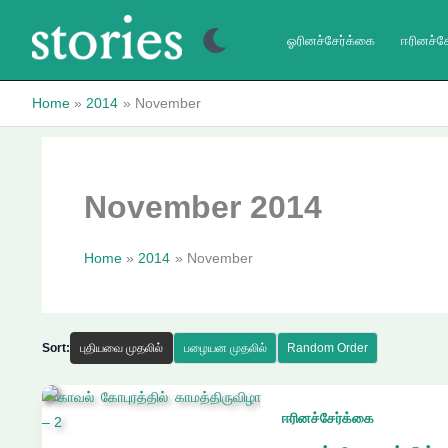
Skip
to
ஓரினச்சேர்க்கை
ஈரினச்ச
content
Home
2014
November
November 2014
Home
2014
November
Sort:
புதியவை முதலில்
பழையன முதலில்
Random Order
ஈரினச்சேர்க்கை