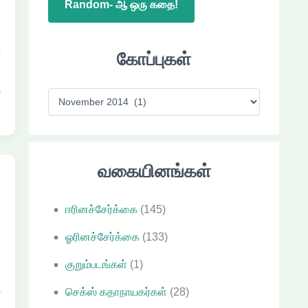
Random- ஆ ஒரு கதை!
o
கோப்புகள்
ய
்
கோ
ப்
பு
க
வகையினங்கள்
ள்
ஈரினச்சேர்க்கை
(145)
ஓரினச்சேர்க்கை
(133)
ி
குறும்படங்கள்
(1)
.
ை
செக்ஸ் கதாநாயகர்கள்
(28)