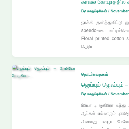
காவல் கோபுரத்தில் 
By
காதல்ரசிகன்
/
November 
ஜாக்கி குளித்துவிட்டு 
speedo-வை மாட்டிக்கொ
Floral printed cotton 
தெரியு
தொடர்கதைகள்
ஜெய்யும் ஜெஃப்பு
By
காதல்ரசிகன்
/
November 
ரியோ டி ஜனிரோ வந்து
ஆட்கள் எல்லாரும் புராஜ
அவனது பழைய மேனேஜர் 