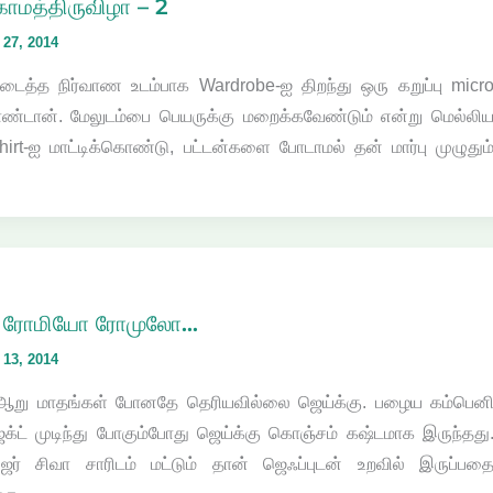
காமத்திருவிழா – 2
27, 2014
துடைத்த நிர்வாண உடம்பாக Wardrobe-ஐ திறந்து ஒரு கறுப்பு micr
ண்டான். மேலுடம்பை பெயருக்கு மறைக்கவேண்டும் என்று மெல்லி
shirt-ஐ மாட்டிக்கொண்டு, பட்டன்களை போடாமல் தன் மார்பு முழுதும
ம் – ரோமியோ ரோமுலோ…
13, 2014
 ஆறு மாதங்கள் போனதே தெரியவில்லை ஜெய்க்கு. பழைய கம்பென
ெக்ட் முடிந்து போகும்போது ஜெய்க்கு கொஞ்சம் கஷ்டமாக இருந்தது
சிவா சாரிடம் மட்டும் தான் ஜெஃப்புடன் உறவில் இருப்பத