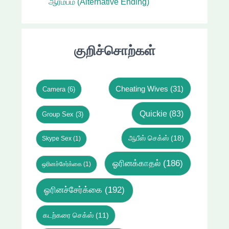
ஆரம்பம் (Alternative Ending)
குறிச்சொற்கள்
Cheating Wives
(31)
Camera
(6)
Quickie
(83)
Group Sex
(3)
ஆபீஸ் செக்ஸ்
(18)
Skype Sex
(1)
ஓரினக்காதல்
(186)
ஒரினச்சேர்க்கை
(1)
ஓரினச்சேர்க்கை
(192)
கடற்கரை செக்ஸ்
(11)