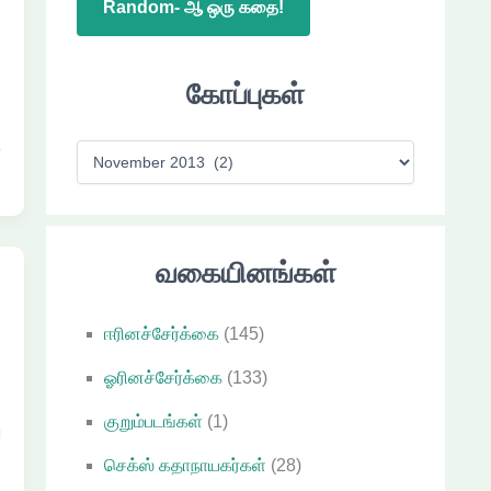
Random- ஆ ஒரு கதை!
ு
கோப்புகள்
ு
க
கோ
ப்
பு
க
வகையினங்கள்
ள்
ஈரினச்சேர்க்கை
(145)
ஓரினச்சேர்க்கை
(133)
ே
குறும்படங்கள்
(1)
ு
ு
செக்ஸ் கதாநாயகர்கள்
(28)