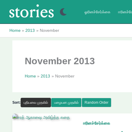
Skip
to
ஓரினச்சேர்க்கை
ஈரினச்ச
content
Home
2013
November
November 2013
Home
2013
November
Sort:
புதியவை முதலில்
பழையன முதலில்
Random Order
ஈரினச்சேர்க்கை