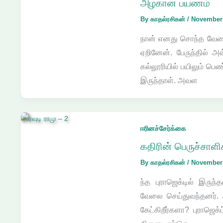
அழகான பயணம்
By
காதல்ரசிகன்
/
November 
நான் எனது சொந்த வேலை
ஏறினேன். பேருந்தில் 
கல்லூரியில் பயிலும் ப
இருந்தாள். அவள
ஈரினச்சேர்க்கை
கதிரின் பெருச்சாளி
By
காதல்ரசிகன்
/
November 
ந்த புராஜெக்டில் இருந
வேலை செய்துவந்தனர். 
கேட்கிறீர்களா? புராஜெக