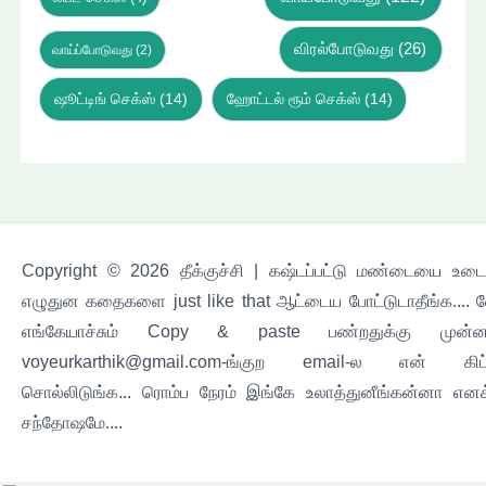
விரல்போடுவது
(26)
வாய்ப்போடுவது
(2)
ஷூட்டிங் செக்ஸ்
(14)
ஹோட்டல் ரூம் செக்ஸ்
(14)
Copyright © 2026 தீக்குச்சி | கஷ்டப்பட்டு மண்டையை உடைச
எழுதுன கதைகளை just like that ஆட்டைய போட்டுடாதீங்க.... 
எங்கேயாச்சும் Copy & paste பண்றதுக்கு முன்ன
voyeurkarthik@gmail.com-ங்குற email-ல என் கிட
சொல்லிடுங்க... ரொம்ப நேரம் இங்கே உலாத்துனீங்கன்னா எனக
சந்தோஷமே....