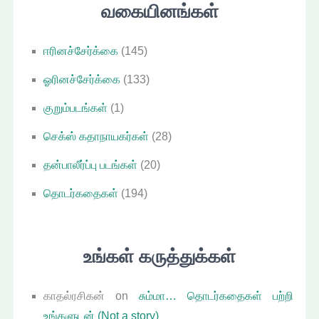
வகையினங்கள்
ஈரினச்சேர்க்கை
(145)
ஓரினச்சேர்க்கை
(133)
குறும்படங்கள்
(1)
செக்ஸ் கதாநாயகர்கள்
(28)
தன்பாலீர்ப்பு படங்கள்
(20)
தொடர்கதைகள்
(194)
உங்கள் கருத்துக்கள்
காதல்ரசிகன்
on
சும்மா… தொடர்கதைகள் பற்றி
உங்களுடன் (Not a story)