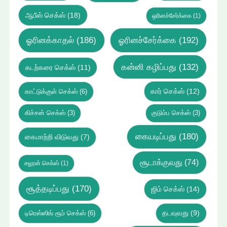
ஆபீஸ் செக்ஸ்
(18)
ஒரினச்சேர்க்கை
(1)
ஓரினக்காதல்
(186)
ஓரினச்சேர்க்கை
(192)
கன்னி கழிப்பது
(132)
கடற்கரை செக்ஸ்
(11)
கார் செக்ஸ்
(12)
காட்டுக்குள் செக்ஸ்
(6)
கிச்சன் செக்ஸ்
(3)
குடும்ப செக்ஸ்
(3)
கையடிப்பது
(180)
கைமாற்றி விடுவது
(7)
சூடாக்குவது
(74)
சலூன் செக்ஸ்
(1)
சூத்தடிப்பது
(170)
ஜிம் செக்ஸ்
(14)
டிரெஸ்ஸிங் ரூம் செக்ஸ்
(6)
தடவுவது
(9)