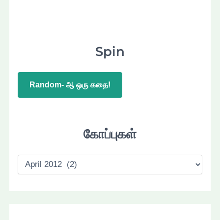
Spin
Random- ஆ ஒரு கதை!
கோப்புகள்
கோ
ப்
பு
க
ள்