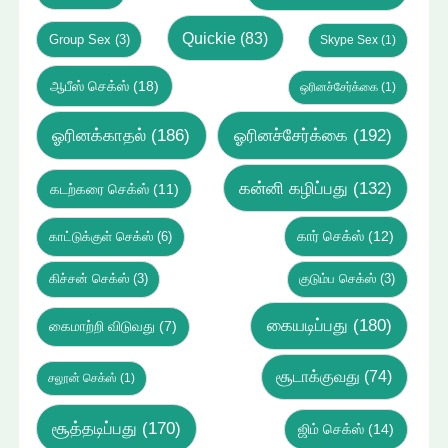
Quickie
(83)
Group Sex
(3)
Skype Sex
(1)
ஆபீஸ் செக்ஸ்
(18)
ஒரினச்சேர்க்கை
(1)
ஓரினக்காதல்
(186)
ஓரினச்சேர்க்கை
(192)
கன்னி கழிப்பது
(132)
கடற்கரை செக்ஸ்
(11)
கார் செக்ஸ்
(12)
காட்டுக்குள் செக்ஸ்
(6)
கிச்சன் செக்ஸ்
(3)
குடும்ப செக்ஸ்
(3)
கையடிப்பது
(180)
கைமாற்றி விடுவது
(7)
சூடாக்குவது
(74)
சலூன் செக்ஸ்
(1)
சூத்தடிப்பது
(170)
ஜிம் செக்ஸ்
(14)