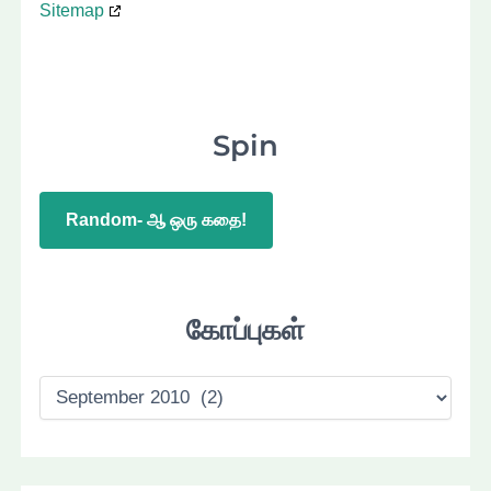
Sitemap
Spin
Random- ஆ ஒரு கதை!
கோப்புகள்
கோ
ப்
பு
க