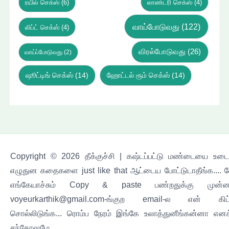
ரயில் செக்ஸ்
(6)
லாண்டரி செக்ஸ்
(4)
வாய்போடுவது
(122)
லிப்ட் செக்ஸ்
(4)
விரல்போடுவது
(26)
வாய்ப்போடுவது
(2)
ஷூட்டிங் செக்ஸ்
(14)
ஹோட்டல் ரூம் செக்ஸ்
(14)
Copyright © 2026 தீக்குச்சி | கஷ்டப்பட்டு மண்டையை உடைச
எழுதுன கதைகளை just like that ஆட்டைய போட்டுடாதீங்க.... 
எங்கேயாச்சும் Copy & paste பண்றதுக்கு முன்ன
voyeurkarthik@gmail.com-ங்குற email-ல என் கிட
சொல்லிடுங்க... ரொம்ப நேரம் இங்கே உலாத்துனீங்கன்னா எனக
சந்தோஷமே....