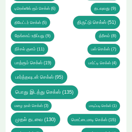
டிரெஸ்ஸிங் ரூம் செக்ஸ்
(6)
தடவுவது
(9)
திருட்டு செக்ஸ்
(51)
தியேட்டர் செக்ஸ்
(5)
தேங்காய் உறிப்பது
(9)
த்ரீஸம்
(8)
நீச்சல் குளம்
(11)
பஸ் செக்ஸ்
(7)
பாத்ரூம் செக்ஸ்
(19)
பார்ட்டி செக்ஸ்
(4)
பார்த்தவுடன் செக்ஸ்
(95)
பொது இடத்து செக்ஸ்
(135)
மழை நாள் செக்ஸ்
(3)
மாடிப்படி செக்ஸ்
(1)
முதல் தடவை
(130)
மொட்டைமாடி செக்ஸ்
(15)