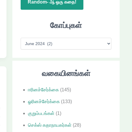
Random- ஆ ஒரு கதை!
ை
கோப்புகள்
்
க
கோ
ப்
பு
க
வகையினங்கள்
ள்
ஈரினச்சேர்க்கை
(145)
ஓரினச்சேர்க்கை
(133)
ு
குறும்படங்கள்
(1)
க
க
செக்ஸ் கதாநாயகர்கள்
(28)