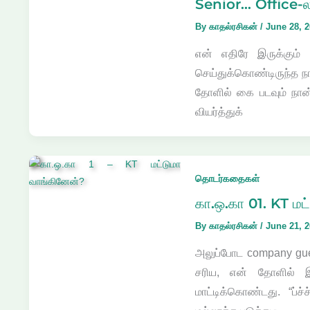
Senior… Office-ல
By
காதல்ரசிகன்
/
June 28, 
என் எதிரே இருக்கும் 
செய்துக்கொண்டிருந்த ந
தோளில் கை படவும் நான்
வியர்த்துக்
தொடர்கதைகள்
கா.ஒ.கா 01. KT மட
By
காதல்ரசிகன்
/
June 21, 
அலுப்போட company gues
சரிய, என் தோளில் இ
மாட்டிக்கொண்டது. “ப்ச