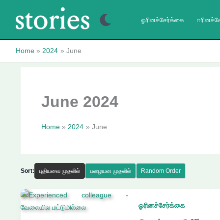
Skip
to
ஓரினச்சேர்க்கை
ஈரினச்ச
content
Home
2024
June
June 2024
Home
2024
June
Sort:
புதியவை முதலில்
பழையன முதலில்
Random Order
ஓரினச்சேர்க்கை