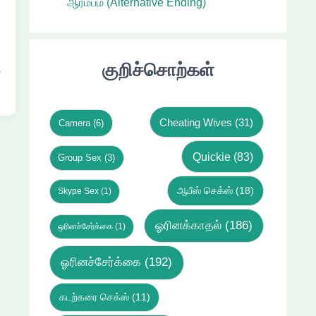
ஆரம்பம் (Alternative Ending)
ச
ு
குறிச்சொற்கள்
்
Cheating Wives
(31)
Camera
(6)
Quickie
(83)
Group Sex
(3)
ஆபீஸ் செக்ஸ்
(18)
Skype Sex
(1)
ஓரினக்காதல்
(186)
ஒரினச்சேர்க்கை
(1)
ஓரினச்சேர்க்கை
(192)
கடற்கரை செக்ஸ்
(11)