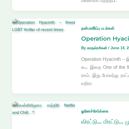
மல்லாக்க படுத்தபட
தன்பாலீர்ப்பு படங்கள்
Operation Hyacin
By
காதல்ரசிகன்
/
June 14, 
Operation Hyacinth – 
கூட இதை One of the fin
ரகம். இது போலந்து நாட
எதிரா
ஓரினச்சேர்க்கை
விரட்டு… மிரட்டு… ம