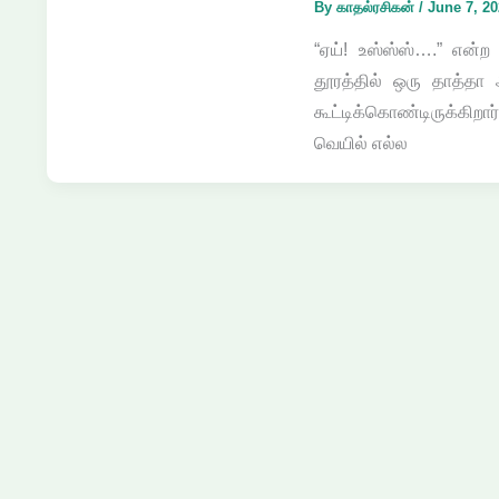
By
காதல்ரசிகன்
/
June 7, 2
“ஏய்! உஸ்ஸ்ஸ்….” என்
தூரத்தில் ஒரு தாத்தா 
கூட்டிக்கொண்டிருக்கிற
வெயில் எல்ல