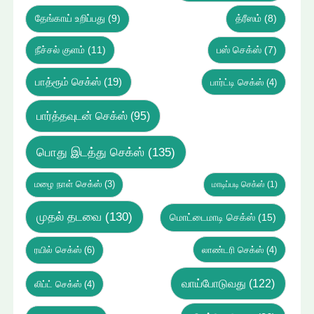
தேங்காய் உறிப்பது
(9)
த்ரீஸம்
(8)
நீச்சல் குளம்
(11)
பஸ் செக்ஸ்
(7)
பாத்ரூம் செக்ஸ்
(19)
பார்ட்டி செக்ஸ்
(4)
பார்த்தவுடன் செக்ஸ்
(95)
பொது இடத்து செக்ஸ்
(135)
மழை நாள் செக்ஸ்
(3)
மாடிப்படி செக்ஸ்
(1)
முதல் தடவை
(130)
மொட்டைமாடி செக்ஸ்
(15)
ரயில் செக்ஸ்
(6)
லாண்டரி செக்ஸ்
(4)
வாய்போடுவது
(122)
லிப்ட் செக்ஸ்
(4)