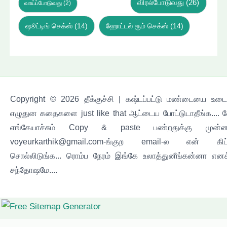
விரல்போடுவது
(26)
வாய்ப்போடுவது
(2)
ஷூட்டிங் செக்ஸ்
(14)
ஹோட்டல் ரூம் செக்ஸ்
(14)
Copyright © 2026 தீக்குச்சி | கஷ்டப்பட்டு மண்டையை உடைச
எழுதுன கதைகளை just like that ஆட்டைய போட்டுடாதீங்க.... 
எங்கேயாச்சும் Copy & paste பண்றதுக்கு முன்ன
voyeurkarthik@gmail.com-ங்குற email-ல என் கிட
சொல்லிடுங்க... ரொம்ப நேரம் இங்கே உலாத்துனீங்கன்னா எனக
சந்தோஷமே....