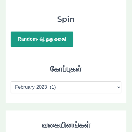
Spin
Random- ஆ ஒரு கதை!
கோப்புகள்
கோ
ப்
பு
க
ள்
வகையினங்கள்