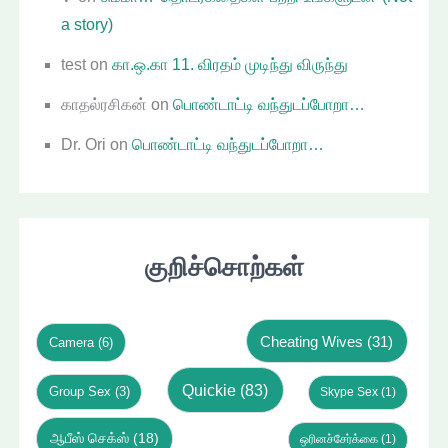
a story)
test
on
கா.ஒ.கா 11. விரதம் முடிந்து விருந்து
காதல்ரசிகன்
on
பொண்டாட்டி வந்துடப்போறா…
Dr. Ori
on
பொண்டாட்டி வந்துடப்போறா…
குறிச்சொற்கள்
Cheating Wives
(31)
Camera
(6)
Quickie
(83)
Group Sex
(3)
Skype Sex
(1)
ஆபீஸ் செக்ஸ்
(18)
ஒரினச்சேர்க்கை
(1)