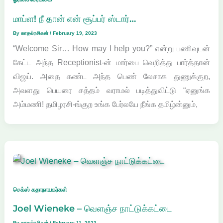
மாப்ள! நீ தான் என் சூப்பர் ஸ்டார்…
By
காதல்ரசிகன்
/
February 19, 2023
“Welcome Sir… How may I help you?” என்று பணிவுடன்
கேட்ட அந்த Receptionist-ன் மார்பை வெறித்து பார்த்தான்
விஜய். அதை கண்ட அந்த பெண் லேசாக துணுக்குற,
அவளது பெயரை சத்தம் வராமல் படித்துவிட்டு “ஏனுங்க
அம்மணி! தமிழரசி-ங்குற உங்க பேர்லயே நீங்க தமிழ்ன்னும்,
செக்ஸ் கதாநாயகர்கள்
Joel Wieneke – வெளஞ்ச நாட்டுக்கட்டை
By
காதல்ரசிகன்
/
February 11, 2023