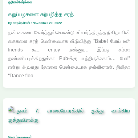
ஓரினச்சேர்க்கை
கறுப்பழகனை கற்பழித்த சரத்
By
காதல்ரசிகன்
/
November 20, 2022
தன் கையை கோர்த்துக்கொண்டு உட்கார்ந்திருந்த நிகிதாவின்
கைகளை சரத் மென்மையாக விடுவித்து “Babe! போய் உன்
friends கூட enjoy பண்ணு… இப்படி சும்மா
தண்ணியடிக்கிறதுக்கா Pub-க்கு வந்திருக்கோம்… போ!”
என்று அவளது தோளை மென்மையாக தள்ளினான். நிகிதா
“Dance floo
தொடர்கதைகள்