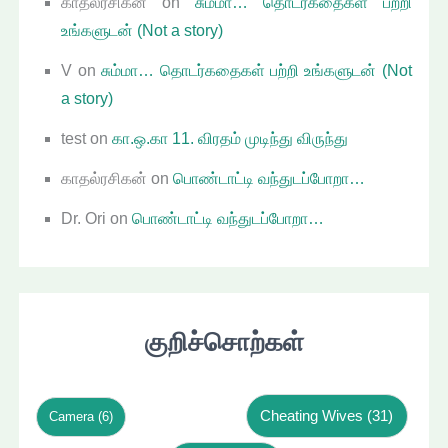
காதல்ரசிகன்
on
சும்மா… தொடர்கதைகள் பற்றி
உங்களுடன் (Not a story)
V
on
சும்மா… தொடர்கதைகள் பற்றி உங்களுடன் (Not
a story)
test
on
கா.ஒ.கா 11. விரதம் முடிந்து விருந்து
காதல்ரசிகன்
on
பொண்டாட்டி வந்துடப்போறா…
Dr. Ori
on
பொண்டாட்டி வந்துடப்போறா…
குறிச்சொற்கள்
Cheating Wives
(31)
Camera
(6)