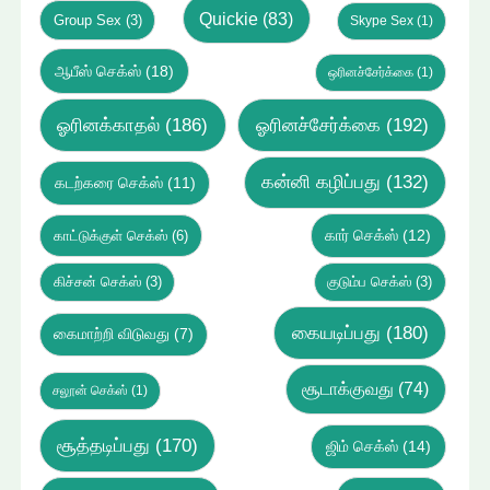
Quickie
(83)
Group Sex
(3)
Skype Sex
(1)
ஆபீஸ் செக்ஸ்
(18)
ஒரினச்சேர்க்கை
(1)
ஓரினக்காதல்
(186)
ஓரினச்சேர்க்கை
(192)
கன்னி கழிப்பது
(132)
கடற்கரை செக்ஸ்
(11)
கார் செக்ஸ்
(12)
காட்டுக்குள் செக்ஸ்
(6)
கிச்சன் செக்ஸ்
(3)
குடும்ப செக்ஸ்
(3)
கையடிப்பது
(180)
கைமாற்றி விடுவது
(7)
சூடாக்குவது
(74)
சலூன் செக்ஸ்
(1)
சூத்தடிப்பது
(170)
ஜிம் செக்ஸ்
(14)