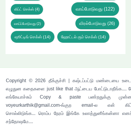
வாய்போடுவது
(122)
லிப்ட் செக்ஸ்
(4)
விரல்போடுவது
(26)
வாய்ப்போடுவது
(2)
ஷூட்டிங் செக்ஸ்
(14)
ஹோட்டல் ரூம் செக்ஸ்
(14)
Copyright © 2026 தீக்குச்சி | கஷ்டப்பட்டு மண்டையை உடைச
எழுதுன கதைகளை just like that ஆட்டைய போட்டுடாதீங்க.... 
எங்கேயாச்சும் Copy & paste பண்றதுக்கு முன்ன
voyeurkarthik@gmail.com-ங்குற email-ல என் கிட
சொல்லிடுங்க... ரொம்ப நேரம் இங்கே உலாத்துனீங்கன்னா எனக
சந்தோஷமே....