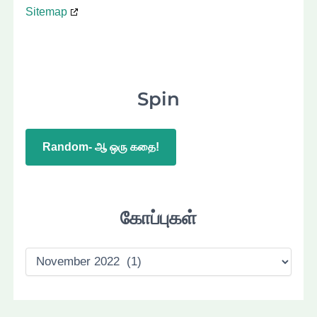
Sitemap
Spin
Random- ஆ ஒரு கதை!
கோப்புகள்
கோ
ப்
பு
க