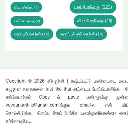
வாய்போடுவது
(122)
லிப்ட் செக்ஸ்
(4)
விரல்போடுவது
(26)
வாய்ப்போடுவது
(2)
ஷூட்டிங் செக்ஸ்
(14)
ஹோட்டல் ரூம் செக்ஸ்
(14)
Copyright © 2026 தீக்குச்சி | கஷ்டப்பட்டு மண்டையை உடைச
எழுதுன கதைகளை just like that ஆட்டைய போட்டுடாதீங்க.... 
எங்கேயாச்சும் Copy & paste பண்றதுக்கு முன்ன
voyeurkarthik@gmail.com-ங்குற email-ல என் கிட
சொல்லிடுங்க... ரொம்ப நேரம் இங்கே உலாத்துனீங்கன்னா எனக
சந்தோஷமே....