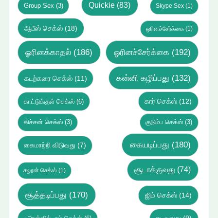
Quickie
(83)
Group Sex
(3)
Skype Sex
(1)
ஆபீஸ் செக்ஸ்
(18)
ஒரினச்சேர்க்கை
(1)
ஓரினக்காதல்
(186)
ஓரினச்சேர்க்கை
(192)
கன்னி கழிப்பது
(132)
கடற்கரை செக்ஸ்
(11)
கார் செக்ஸ்
(12)
காட்டுக்குள் செக்ஸ்
(6)
கிச்சன் செக்ஸ்
(3)
குடும்ப செக்ஸ்
(3)
கையடிப்பது
(180)
கைமாற்றி விடுவது
(7)
சூடாக்குவது
(74)
சலூன் செக்ஸ்
(1)
சூத்தடிப்பது
(170)
ஜிம் செக்ஸ்
(14)