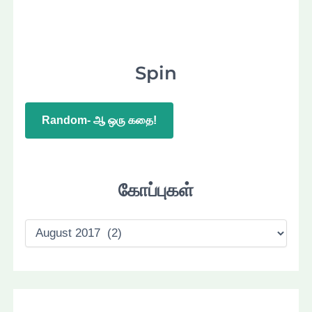
Spin
Random- ஆ ஒரு கதை!
கோப்புகள்
கோ
ப்
பு
க
ள்