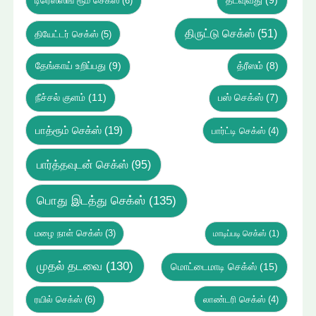
டிரெஸ்ஸிங் ரூம் செக்ஸ்
(6)
தடவுவது
(9)
திருட்டு செக்ஸ்
(51)
தியேட்டர் செக்ஸ்
(5)
தேங்காய் உறிப்பது
(9)
த்ரீஸம்
(8)
நீச்சல் குளம்
(11)
பஸ் செக்ஸ்
(7)
பாத்ரூம் செக்ஸ்
(19)
பார்ட்டி செக்ஸ்
(4)
பார்த்தவுடன் செக்ஸ்
(95)
பொது இடத்து செக்ஸ்
(135)
மழை நாள் செக்ஸ்
(3)
மாடிப்படி செக்ஸ்
(1)
முதல் தடவை
(130)
மொட்டைமாடி செக்ஸ்
(15)
ரயில் செக்ஸ்
(6)
லாண்டரி செக்ஸ்
(4)