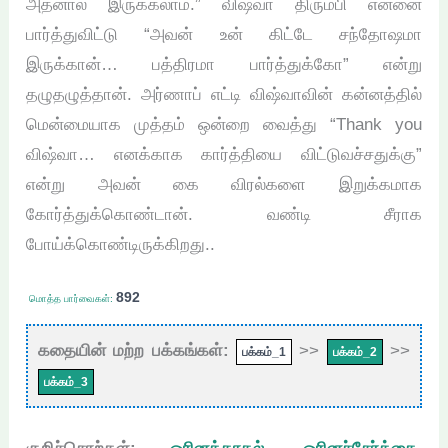
அதனால இருக்கலாம்.” விஷ்வா திரும்பி என்னை
பார்த்துவிட்டு “அவன் உன் கிட்டே சந்தோஷமா
இருக்கான்… பத்திரமா பார்த்துக்கோ” என்று
தழுதழுத்தான். அர்ணாப் எட்டி விஷ்வாவின் கன்னத்தில்
மென்மையாக முத்தம் ஒன்றை வைத்து “Thank you
விஷ்வா… எனக்காக கார்த்தியை விட்டுவச்சதுக்கு”
என்று அவன் கை விரல்களை இறுக்கமாக
கோர்த்துக்கொண்டான். வண்டி சீராக
போய்க்கொண்டிருக்கிறது..
892
மொத்த பார்வைகள்:
கதையின் மற்ற பக்கங்கள்:
>>
>>
பக்கம்_1
பக்கம்_2
பக்கம்_3