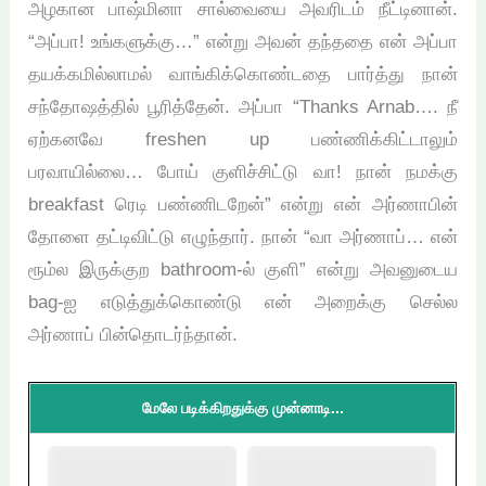
அழகான பாஷ்மினா சால்வையை அவரிடம் நீட்டினான்.
“அப்பா! உங்களுக்கு…” என்று அவன் தந்ததை என் அப்பா
தயக்கமில்லாமல் வாங்கிக்கொண்டதை பார்த்து நான்
சந்தோஷத்தில் பூரித்தேன். அப்பா “Thanks Arnab…. நீ
ஏற்கனவே freshen up பண்ணிக்கிட்டாலும்
பரவாயில்லை… போய் குளிச்சிட்டு வா! நான் நமக்கு
breakfast ரெடி பண்ணிடறேன்” என்று என் அர்ணாபின்
தோளை தட்டிவிட்டு எழுந்தார். நான் “வா அர்ணாப்… என்
ரூம்ல இருக்குற bathroom-ல் குளி” என்று அவனுடைய
bag-ஐ எடுத்துக்கொண்டு என் அறைக்கு செல்ல
அர்ணாப் பின்தொடர்ந்தான்.
மேலே படிக்கிறதுக்கு முன்னாடி...