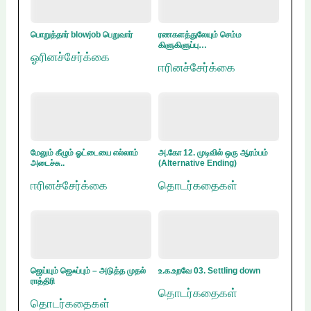
பொறுத்தார் blowjob பெறுவார்
ரணகளத்துலேயும் செம்ம
கிளுகிளுப்பு…
ஓரினச்சேர்க்கை
ஈரினச்சேர்க்கை
மேலும் கீழும் ஓட்டையை எல்லாம்
அ.கோ 12. முடிவில் ஒரு ஆரம்பம்
அடைச்சு..
(Alternative Ending)
ஈரினச்சேர்க்கை
தொடர்கதைகள்
ஜெய்யும் ஜெஃப்பும் – அடுத்த முதல்
உ.க.உறவே 03. Settling down
ராத்திரி
தொடர்கதைகள்
தொடர்கதைகள்