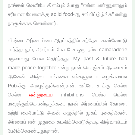
நாங்கள் வெளியே கிளம்பும் போது “என்ன பண்ணுனாலும்
சரியான வேளைக்கு solid food-ஆ சாப்பிட்டுடுங்க” என்று
நாசூக்காக சொன்னார்.
விஷ்வா அர்ணாப்பை ஆரம்பத்தில் சந்தேக கண்ணோடு
பார்த்தாலும், அவர்கள் பேச பேச ஒரு நல்ல camaraderie
உருவாவது போல தெரிந்தது. My past & future had
made peace together என்று நான் கொஞ்சம் ஆசுவாசம்
ஆனேன். விஷ்வா எங்களை எங்களுடைய வழக்கமான
Pub-க்கு அழைத்துச்சென்றான். உள்ளே சரக்கு செல்ல
செல்ல
என்னுடைய
inhibitions மெல்ல மெல்ல
மறைந்துக்கொண்டிருந்தன. நான் அர்ணாப்பின் தோளை
சுற்றி கைபோட்டு அவன் கழுத்தில் முகம் புதைத்தேன்.
அர்ணாப் என் முதுகை தடவிக்கொடுத்தபடி விஷ்வாவிடம்
பேசிக்கொண்டிருந்தான்.