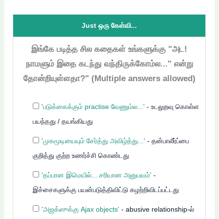
Just ஒரு கேள்வி...
இங்கே படித்த சில கதைகள் உங்களுக்கு "அட!
நாமளும் இதை கடந்து வந்திருக்கோம்ல..." என்று
தோன்றியுள்ளதா?" (Multiple answers allowed)
'படுக்கைக்கும் practise வேணும்ல...'
- உடலுறவு கொள்ள
பயந்தது / தயங்கியது
'முகமூடியையும் சேர்த்து அவிழ்த்து...'
- தன்பாலீர்ப்பை
குறித்து குற்ற உணர்ச்சி கொண்டது
'தப்பான இமெயில்... சரியான அனுபவம்'
-
இச்சைகளுக்கு பயன்படுத்திவிட்டு கழற்றிவிடப்பட்டது
'அஜக்ஸுக்கு Ajax objects'
- abusive relationship-ல்