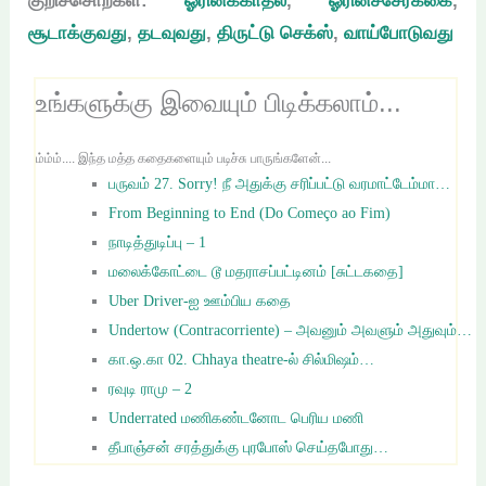
குறிச்சொற்கள்:
ஓரினக்காதல்
,
ஓரினச்சேர்க்கை
,
சூடாக்குவது
,
தடவுவது
,
திருட்டு செக்ஸ்
,
வாய்போடுவது
உங்களுக்கு இவையும் பிடிக்கலாம்...
ம்ம்ம்.... இந்த மத்த கதைகளையும் படிச்சு பாருங்களேன்...
பருவம் 27. Sorry! நீ அதுக்கு சரிப்பட்டு வரமாட்டேம்மா…
From Beginning to End (Do Começo ao Fim)
நாடித்துடிப்பு – 1
மலைக்கோட்டை டூ மதராசப்பட்டினம் [சுட்டகதை]
Uber Driver-ஐ ஊம்பிய கதை
Undertow (Contracorriente) – அவனும் அவளும் அதுவும்…
கா.ஒ.கா 02. Chhaya theatre-ல் சில்மிஷம்…
ரவுடி ராமு – 2
Underrated மணிகண்டனோட பெரிய மணி
தீபாஞ்சன் சரத்துக்கு புரபோஸ் செய்தபோது…