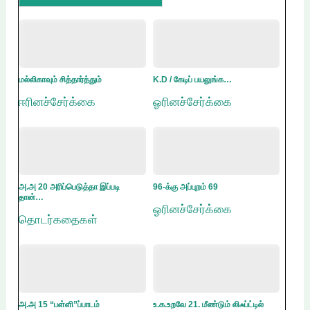
மல்லிகாவும் சித்தார்த்தும்
K.D / கேடிப் பயலுங்க…
ஈரினச்சேர்க்கை
ஓரினச்சேர்க்கை
அ.அ 20 அரிப்பெடுத்தா இப்படி
96-க்கு அப்புறம் 69
தான்…
ஓரினச்சேர்க்கை
தொடர்கதைகள்
அ.அ 15 “பள்ளி”ப்பாடம்
உ.க.உறவே 21. மீண்டும் லிஃப்ட்டில்