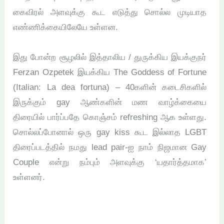
கைவிரல் அளவுக்கு கூட எடுத்து சொல்ல முடியாத
எண்ணிக்கையிலேயே உள்ளன.
இது போன்ற சூழலில் இத்தாலிய / துருக்கிய இயக்குநர்
Ferzan Ozpetek இயக்கிய The Goddess of Fortune
(Italian: La dea fortuna) – 40களின் கடைசிகளில்
இருக்கும் gay ஆண்களின் மண வாழ்க்கையை
திரையில் பார்ப்பதே கொஞ்சம் refreshing ஆக உள்ளது.
சொல்லப்போனால் ஒரு gay kiss கூட இல்லாத LGBT
திரைப்படத்தில் நமது lead pair-ஐ நாம் நிஜமான Gay
Couple என்று நம்பும் அளவுக்கு ‘யதார்த்தமாக’
உள்ளனர்.