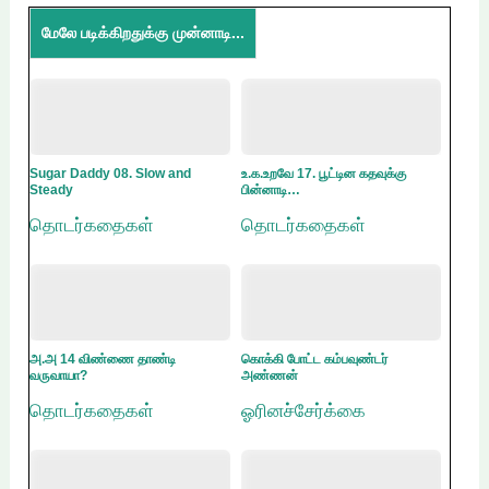
மேலே படிக்கிறதுக்கு முன்னாடி...
Sugar Daddy 08. Slow and
உ.க.உறவே 17. பூட்டின கதவுக்கு
Steady
பின்னாடி…
தொடர்கதைகள்
தொடர்கதைகள்
அ.அ 14 விண்ணை தாண்டி
கொக்கி போட்ட கம்பவுண்டர்
வருவாயா?
அண்ணன்
தொடர்கதைகள்
ஓரினச்சேர்க்கை