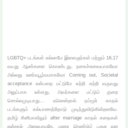
LGBTQ+ படங்கள் எல்லாமே இளைஞர்கள் மற்றும் 16,17
வயது ஆண்களை கொண்டது, நகைச்சுவையாகவோ
அல்லது உனர்வுபூர்வமாகவோ Coming out, Societal
acceptance என்பதை மட்டுமே சுற்றி சுற்றி வருவது
அலுப்பாக உள்ளது. அவர்களை மட்டும் குறை
சொல்லமுடியாது… ஏனென்றால் நம்மூர் காதல்
படங்களும் கல்யாணத்தோடு முடிந்துவிடுகின்றனவே.
தமிழ் சினிமாவிலும் after marriage காதல் கதைகள்
என்றால்
அலைபாயுதே, மனசு ரெண்டும் புதுசு
என