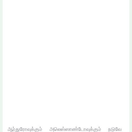
ஆர்துரோவுக்கும் அலெஸ்ஸாண்டோவுக்கும் நடுவே