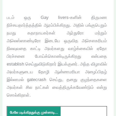
படம் ஒரு Gay livers-களின் திருமண
நிச்சயதார்த்தத்தில் ஆரம்பிக்கிறது. அதில் பங்குபெறும்
நமது கதாநாயகர்கள் ஆர்துரோ மற்றும்
அலெஸ்ஸாண்டிரோ இடையே ஒருவித அசௌகரியம்
நிலவுவதை காட்டி அவர்களது வாழ்க்கையில் ஏதோ
பிரச்சனை போய்க்கொண்டிருக்கிறது என்பதை
establish செய்துவிடுகிறார் இயக்குனர். அந்த விழாவில்
அவர்களுடைய தோழி ஆன்னாமரியா அழைப்பிதழ்
இல்லாமல் gatecrash செய்து, தனது குழந்தைகளை
அவர்கள் சில நாட்கள் வைத்திருக்கவேண்டும் என்று
சொல்கிறாள்.
மேலே படிக்கிறதுக்கு முன்னாடி...