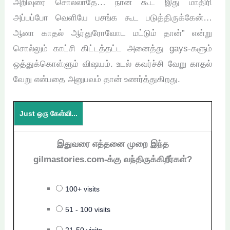
அறிவுரை சொல்லாதே… நான் கூட இது மாதிரி
அப்பப்போ வெளியே பசங்க கூட படுத்திருக்கேன்…
ஆனா காதல் ஆர்துரோவோட மட்டும் தான்” என்று
சொல்லும் காட்சி கிட்டத்தட்ட அனைத்து gays-களும்
ஒத்துக்கொள்ளும் விஷயம். உடல் கவர்ச்சி வேறு காதல்
வேறு என்பதை அனுபவம் தான் உணர்த்துகிறது.
Just ஒரு கேள்வி...
இதுவரை எத்தனை முறை இந்த
gilmastories.com-க்கு வந்திருக்கிறீர்கள்?
100+ visits
51 - 100 visits