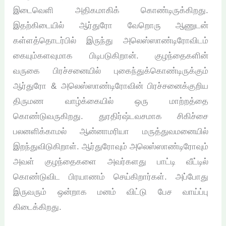
இடைவெளி அதிகமாகிக் கொண்டிருக்கிறது.
இதற்கிடையில் ஆர்துரோ வேறொரு ஆணுடன்
கள்ளத்தொடர்பில் இருந்து அலெஸ்ஸாண்டிரோவிடம்
கையும்களவுமாக பிடிபடுகிறான். குழந்தைகளின்
வருகை பிரச்சனையில் புகைந்துக்கொண்டிருக்கும்
ஆர்துரோ & அலெஸ்ஸாண்டிரோவின் பிரச்சனைக்குறிய
திருமண வாழ்க்கையில் ஒரு மாற்றத்தை
கொண்டுவருகிறது. துரதிர்ஷ்டவசமாக சிகிச்சை
பலனளிக்காமல் ஆன்னாமரியா மருத்துவமனையில்
இறந்துவிடுகிறாள். ஆர்துரோவும் அலெஸ்ஸாண்டிரோவும்
அவள் குழந்தைகளை அவர்களது பாட்டி வீட்டில்
கொண்டுவிட பிரயாணம் செய்கிறார்கள். அப்போது
இருவரும் ஒன்றாக மனம் விட்டு பேச வாய்ப்பு
கிடைக்கிறது.