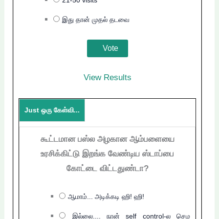
21-50 visits
இது தான் முதல் தடவை
View Results
Just ஒரு கேள்வி...
கூட்டமான பஸ்ல அழகான ஆம்பளையை
உரசிக்கிட்டு இறங்க வேண்டிய ஸ்டாப்பை
கோட்டை விட்டதுண்டா?
ஆமாம்... அடிக்கடி ஹி! ஹி!
இல்லை.... நான் self control-ல செம