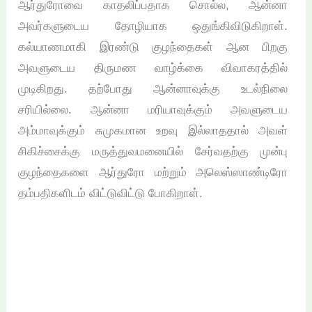
ஆர்துரோவை காதலிப்பதாக சொல்ல, ஆன்னா
அவர்களுடைய தோழியாக ஒதுங்கிவிடுகிறாள்.
கல்யாணமாகி இரண்டு குழந்தைகள் ஆன பிறகு
அவளுடைய திருமண வாழ்க்கை விவாகரத்தில்
முடிகிறது. தற்போது ஆன்னாவுக்கு உடல்நிலை
சரியில்லை. ஆன்னா மரியாவுக்கும் அவளுடைய
அம்மாவுக்கும் சுமுகமான உறவு இல்லாததால் அவள்
சிகிச்சைக்கு மருத்துவமனையில் சேர்வதற்கு முன்பு
குழந்தைகளை ஆர்துரோ மற்றும் அலெஸ்ஸாண்டிரோ
தம்பதிகளிடம் விட்டுவிட்டு போகிறாள்.