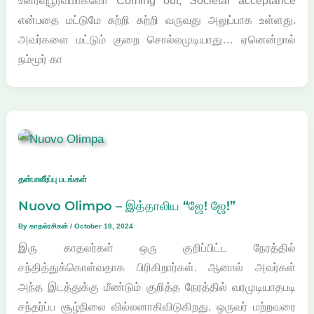
உனர்வுபூர்வமாகவோ Coming out, Societal acceptance
என்பதை மட்டுமே சுற்றி சுற்றி வருவது அலுப்பாக உள்ளது.
அவர்களை மட்டும் குறை சொல்லமுடியாது… ஏனென்றால்
நம்மூர் கா
தன்பாலீர்ப்பு படங்கள்
Nuovo Olimpo – இத்தாலிய “ஜே! ஜே!”
By
காதல்ரசிகன்
/
October 18, 2024
இரு காதலர்கள் ஒரு குறிப்பிட்ட நேரத்தில்
சந்தித்துக்கொள்வதாக பிரிகிறார்கள். ஆனால் அவர்கள்
அந்த இடத்துக்கு மீண்டும் குறித்த நேரத்தில் வரமுடியாதபடி
சந்தர்ப்ப சூழ்நிலை வில்லனாகிவிடுகிறது. ஒருவர் மற்றவரை