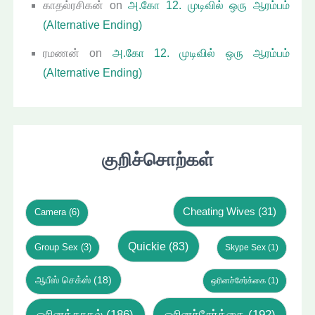
காதல்ரசிகன்
on
அ.கோ 12. முடிவில் ஒரு ஆரம்பம்
(Alternative Ending)
ரமணன்
on
அ.கோ 12. முடிவில் ஒரு ஆரம்பம்
(Alternative Ending)
குறிச்சொற்கள்
Cheating Wives
(31)
Camera
(6)
Quickie
(83)
Group Sex
(3)
Skype Sex
(1)
ஆபீஸ் செக்ஸ்
(18)
ஒரினச்சேர்க்கை
(1)
ஓரினக்காதல்
(186)
ஓரினச்சேர்க்கை
(192)