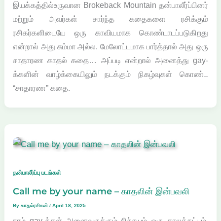
இயக்கத்தில்உருவான Brokeback Mountain தன்பாலீர்ப்பினர்
மற்றும் அவர்கள் சார்ந்த கதைகளை ரசிக்கும்
ரசிகர்களிடையே ஒரு காவியமாக கொண்டாடப்படுகிறது
என்றால் அது சும்மா அல்ல. மேலோட்டமாக பார்த்தால் அது ஒரு
சாதாரண காதல் கதை… அப்படி என்றால் அனைத்து gay-
க்களின் வாழ்க்கையிலும் நடக்கும் நிகழ்வுகள் கொண்ட
“சாதாரண” கதை.
தன்பாலீர்ப்பு படங்கள்
Call me by your name – காதலின் இன்பவலி
By
காதல்ரசிகன்
/
April 18, 2025
நாம் gay​-க்கள் அனைவருக்கும் நிச்சயம் ஒரு காலக்கட்டம்,