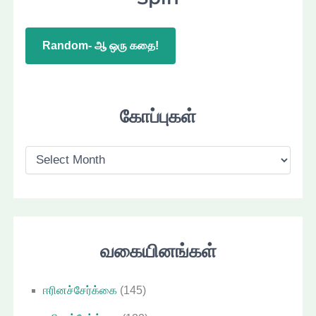
Random- ஆ ஒரு கதை!
கோப்புகள்
கோ
ப்
பு
க
ள்
வகையினங்கள்
ஈரினச்சேர்க்கை
(145)