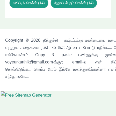
ஷூட்டிங் செக்ஸ்
(14)
ஹோட்டல் ரூம் செக்ஸ்
(14)
Copyright © 2026 தீக்குச்சி | கஷ்டப்பட்டு மண்டையை உடைச
எழுதுன கதைகளை just like that ஆட்டைய போட்டுடாதீங்க.... 
எங்கேயாச்சும் Copy & paste பண்றதுக்கு முன்ன
voyeurkarthik@gmail.com-ங்குற email-ல என் கிட
சொல்லிடுங்க... ரொம்ப நேரம் இங்கே உலாத்துனீங்கன்னா எனக
சந்தோஷமே....