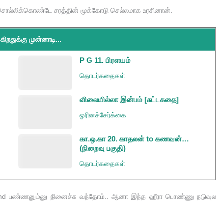
ு சொல்லிக்கொண்டே சரத்தின் மூக்கோடு செல்லமாக உரசினான்.
கிறதுக்கு முன்னாடி...
P G 11. பிரளயம்
தொடர்கதைகள்
விலையில்லா இன்பம் [சுட்டகதை]
ஓரினச்சேர்க்கை
கா.ஒ.கா 20. காதலன் to கணவன்…
(நிறைவு பகுதி)
தொடர்கதைகள்
spend பண்ணனும்னு நினைச்சு வந்தோம்.. ஆனா இந்த ஹீரா பொண்ணு நடுவுல