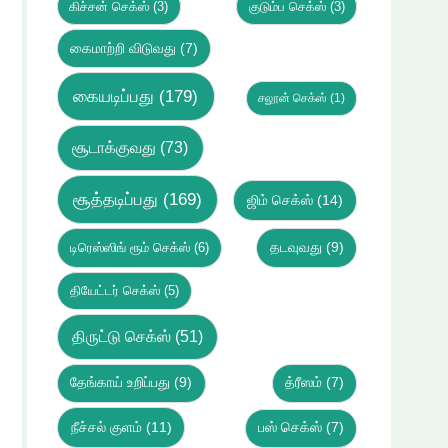
கிச்சன் செக்ஸ்
(3)
குடும்ப செக்ஸ்
(3)
கைமாற்றி விடுவது
(7)
கையடிப்பது
(179)
சலூன் செக்ஸ்
(1)
சூடாக்குவது
(73)
சூத்தடிப்பது
(169)
ஜிம் செக்ஸ்
(14)
டிரெஸ்ஸிங் ரூம் செக்ஸ்
(6)
தடவுவது
(9)
தியேட்டர் செக்ஸ்
(5)
திருட்டு செக்ஸ்
(51)
தேங்காய் உறிப்பது
(9)
த்ரீஸம்
(7)
நீச்சல் குளம்
(11)
பஸ் செக்ஸ்
(7)