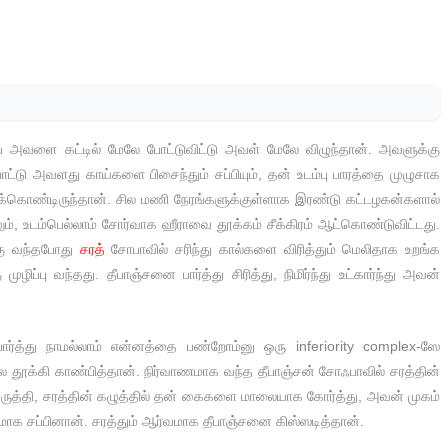
அவளை கட்டில் மேலே போட்டுவிட்டு அவள் மேலே விழுந்தான். அவளுக்கு
்டு அவளது காய்களை பிசைந்தும் சப்பியும், தன் உடம்பு பாரத்தை முழுசாக
கொண்டிருந்தான். சில மணி நேரங்களுக்குள்ளாக இரண்டு கட்டழகன்களால்
ம், உடம்பெல்லாம் சோர்வாக ஹீராவை தூக்கம் சீக்கிரம் ஆட்கொண்டுவிட்டது.
கு வந்தபோது
சரத்
சோபாவில் சரிந்து கால்களை விரித்தும் மெலிதாக உறங்க
ுழிப்பு வந்தது. தீபாஞ்சனை பார்த்து சிரித்து, நிமிர்ந்து உட்கார்ந்து அவன்
ார்த்து நாமல்லாம் என்னத்தை பண்றோம்னு ஒரு inferiority complex-ஸே
 தூக்கி காண்பித்தான். நிர்வாணமாக வந்த தீபாஞ்சன் சோஃபாவில் சரத்தின்
 இருத்தி, சரத்தின் கழுத்தில் தன் கைகளை மாலையாக கோர்த்து, அவன் முகம்
்தனமாக சப்பினான். சரத்தும் ஆர்வமாக தீபாஞ்சனை கிஸ்ஸடித்தான்.