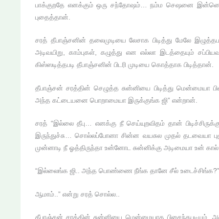
பாக்குறதே எனக்கும் ஒரு சந்தோஷம்… நம்ம செஷனை இன்னொரு நாள்
புதைத்தான்.
சரத் தீபாஞ்சனின் தலைமுடியை லேசாக பிடித்து மேலே இழுத்தபடி
அடிவயிறு, காம்புகள், கழுத்து என எல்லா இடத்தையும் சப்ப
கிஸ்ஸடித்தபடி தீபாஞ்சனின் பிடரி முடியை கொத்தாக பிடித்தான்.
தீபாஞ்சன் சரத்தின் செழுத்த சுன்னியை பிடித்து மென்மைய
அந்த கட்டையனை பொறாமையா இருக்குங்க ஜி” என்றான்.
சரத் “இல்லை தீபு… எனக்கு நீ செய்யுறவிதம் தான் பிடிச்சிர
இருந்துச்சு… சொல்லப்போனா சின்ன வயசுல முதல் தடவையா புள
முன்னாடி நீ ஓத்திருந்தா உன்னோட சுன்னிக்கு அடிமையா உன் கால் ந
“இல்லைங்க ஜி.. அந்த பொண்ணை நீங்க தானே சீல் உடைச்சிங்க?” 
ஆமாம்..” என்று சரத் சொல்ல..
தீபாஞ்சன் சரத்தின் சுன்னியை மென்மையாக பிசைந்தபடியும், 