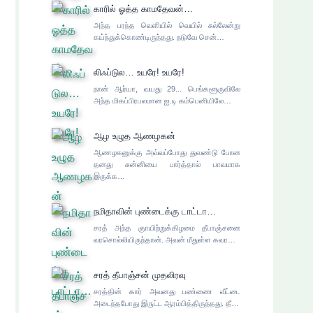
காரில் ஓத்த காமதேவன்…
அந்த பரந்த வெளியில் வெயில் சுல்லேன்று
கய்ந்துக்கொண்டிருந்தது. நடுவே சென்…
லிஃப்டுல… உயரே! உயரே!
நான் ஆர்யா, வயது 29... பெங்களூருவிலே
அந்த மிகப்பிரபலமான ஐ.டி கம்பெனியிலே…
ஆழ உழுத ஆணழகன்
ஆணழகனுக்கு அவ்வப்போது துவண்டு போன
தனது சுன்னியை பார்த்தால் பாவமாக
இருக்க…
நமிதாவின் புண்டைக்கு டாட்டா…
சரத் அந்த ஞாயிற்றுக்கிழமை தீபாஞ்சனை
வரசொல்லியிருந்தான். அவன் மீதுள்ள கவர…
சரத் தீபாஞ்சன் முதலிரவு
சரத்தின் கார் அவனது பண்ணை வீட்டை
அடைந்தபோது இருட்ட ஆரம்பித்திருந்தது. தீ…