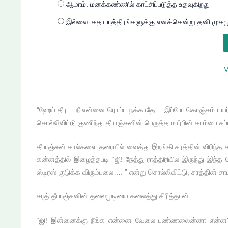
ஆமாம். மனக்கண்ணில் காட்சிப்படுத்த உதவுகிறது
இல்லை. கதாபாத்திரங்களுக்கு எனக்கென்று தனி முகமு
V
“ஹேய் தீபு… நீ என்னை ரொம்ப நக்காதே… இப்போ கொஞ்சம் டயர்ட
சொல்லிவிட்டு குணிந்து தீபாஞ்சனின் பெருத்த மார்பின் காம்பை சப
தீபாஞ்சன் கால்களை தரையில் வைத்து இறங்கி சரத்தின் விரிந்த க
கன்னத்தில் இழைத்தபடி “ஜி! நேத்து ராத்திரியில இருந்து இந
ஸ்டிரஸ் குடுக்க விரும்பலை…. ” என்று சொல்லிவிட்டு, சரத்தின் ச
சரத் தீபாஞ்சனின் தலைமுடியை கலைத்து சிரித்தான்.
“ஜி! இன்னைக்கு நீங்க என்னை வேலை பண்ணலைன்னா என்ன? நேத