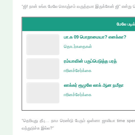
“ஜி! நான் உங்க மேலே கொஞ்சம் வருத்தமா இருக்கேன் ஜி” என்ற
மேலே படிக்
பா.க 09 பொறாமையா? எனக்கா?
தொடர்கதைகள்
ரம்யாவின் பருப்பெடுத்த பரத்
ஈரினச்சேர்க்கை
லாக்கர் ரூமுலே லாக் ஆன நமீதா
ஈரினச்சேர்க்கை
“தெரியுது தீபு… நாம ரெண்டு பேரும் ஒன்னா ஜாலியா time 
வந்துடுச்சு இல்ல?”