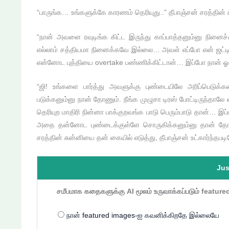
“பாருங்க… உங்களுக்கே காரணம் தெரியுது..” தீபாஞ்சன் சரத்தின
“நான் அவளை ரவுடிங்க கிட்ட இருந்து காப்பாத்தனும்னு நி
எல்லாம் சத்தியமா நினைக்கவே இல்லை… அவள் எப்போ என் ஜட்டி
என்னோட புத்தியை overtake பண்ணிக்கிட்டான்… இப்போ நான் ஓய
“ஜி! உங்களை பார்த்து அவளுக்கு புண்டையிலே அரிப்பெடுக
படுக்கனும்னு நான் தோணும். நீங்க முழுசா டிரஸ் போட்டிருந்தாலே 
தெரியுற மாதிரி நின்னா பாக்குறவங்க பாடு பெரும்பாடு தான்… இப்
அதை தன்னோட புண்டைக்குள்ளே சொருகிக்கனும்னு தான் தோ
சரத்தின் சுன்னியை தன் கையில் எடுத்து, தீபாஞ்சன் உட்கார்ந்த
Jus
சமீபமாக கதைகளுக்கு AI மூலம் உருவாக்கப்படும் featur
நான் featured images-ஐ கவனிக்கிறதே இல்லையே