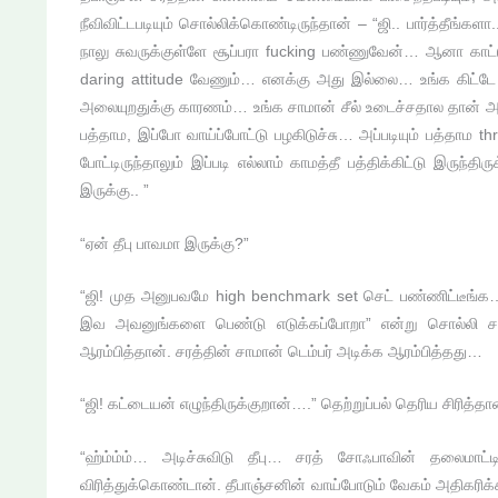
நீவிவிட்டபடியும் சொல்லிக்கொண்டிருந்தான் – “ஜி.. பார்த்தீங்க
நாலு சுவருக்குள்ளே சூப்பரா fucking பண்ணுவேன்… ஆனா காட்டு
daring attitude வேணும்… எனக்கு அது இல்லை… உங்க கிட்ட
அலையுறதுக்கு காரணம்… உங்க சாமான் சீல் உடைச்சதால தான் அ
பத்தாம, இப்போ வாய்ப்போட்டு பழகிடுச்சு… அப்படியும் பத்தாம 
போட்டிருந்தாலும் இப்படி எல்லாம் காமத்தீ பத்திக்கிட்டு 
இருக்கு.. ”
“ஏன் தீபு பாவமா இருக்கு?”
“ஜி! முத அனுபவமே high benchmark set செட் பண்ணிட்டீங்
இவ அவனுங்களை பெண்டு எடுக்கப்போறா” என்று சொல்லி சரத்
ஆரம்பித்தான். சரத்தின் சாமான் டெம்பர் அடிக்க ஆரம்பித்தது…
“ஜி! கட்டையன் எழுந்திருக்குறான்….” தெற்றுப்பல் தெரிய சிரித்தா
“ஹ்ம்ம்ம்… அடிச்சுவிடு தீபு… சரத் சோஃபாவின் தலைமாட
விரித்துக்கொண்டான். தீபாஞ்சனின் வாய்போடும் வேகம் அதிகரிக்க