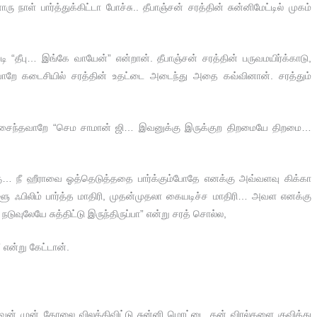
 பார்த்துக்கிட்டா போச்சு.. தீபாஞ்சன் சரத்தின் சுன்னிமேட்டில் முகம்
 “தீபு… இங்கே வாயேன்” என்றான். தீபாஞ்சன் சரத்தின் பருவமயிர்க்காடு,
ியவாறே கடைசியில் சரத்தின் உதட்டை அடைந்து அதை கவ்வினான். சரத்தும்
ா பிசைந்தவாறே “செம சாமான் ஜி… இவனுக்கு இருக்குற திறமையே திறமை…
ுக்கு… நீ ஹீராவை ஓத்தெடுத்ததை பார்க்கும்போதே எனக்கு அவ்வளவு கிக்கா
ூ ஃபிலிம் பார்த்த மாதிரி, முதன்முதலா கையடிச்ச மாதிரி… அவள எனக்கு
டுவுலேயே சுத்திட்டு இருந்திருப்பா” என்று சரத் சொல்ல,
என்று கேட்டான்.
அவன் முன் தோலை விலக்கிவிட்டு சுன்னி மொட்டை தன் விரல்களை குவித்து