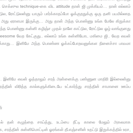
ளா.. செக்ஸுல technique-கை விட attitude தான் ஜி முக்கியம்… நான் எல்லாம்
ல, ரோட்டுலன்னு யாரும் பார்க்காதப்போ ஓக்குறதுக்கு ஒரு தனி பயமில்லாத
ே அது ஏராளமா இருக்கு… அது தான் அந்த பொண்ணு உங்க மேலே கிறுக்கா
ந்த பொண்ணு கன்னி கழிஞ்ச முதல் நாளே காட்டுல, ரோட்டுல ஓழ் வாங்குனது
threesome வேற கேட்குது.. எல்லாம் உங்க சுன்னியோட மகிமை ஜி.. வேற எவன்
இருந்திருக்காது… இனிமே அந்த பொண்ண ஓக்கப்போறவனுங்கள நினைச்சா பாவமா
க… இனிமே எவன் ஓத்தாலும் சரத் அன்னைக்கு பண்ணுன மாதிரி இல்லைன்னு
தின் விரித்த கால்களுக்கிடையே உட்கார்ந்து சரத்தின் சாமானை ஊம்ப
ன்
்டில் தன் கழுத்தை சாய்த்து, உடம்பை நீட்டி காலை மேலும் அகலமாக
, சரத்தின் சுன்னிமொட்டின் ஓரங்கள் தீபாஞ்சனின் உதட்டு இறுக்கத்தில் உரச,