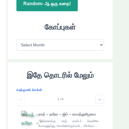
Random- ஆ ஒரு கதை!
கோப்புகள்
கோ
ப்
பு
க
இதே தொடரில் மேலும்
ள்
சரத்குமார் செக்ஸ்
←
→
1 / 6
சரத் – நமீதா – ஜிம் – காமத்துகிழமை
"இன்னைக்கு சரத் மாஸ்டர் வெளியே
போகணும்னு, சொல்லியிருக்கார்... சீக்கிரம…