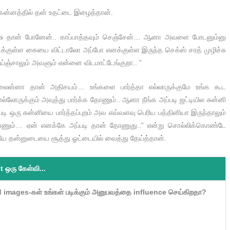
் கன்னத்தில் தன் உதட்டை இழைத்தான்.
னைச்சு தான் போனேன்.. காப்பாத்தவும் செஞ்சேன்… ஆனா அவளை போடனும்னு
க்குள்ள கையை விட்டாலோ அப்போ எனக்குள்ள இருந்த செக்ஸ் சரத் முழிச்சு
்ஞ்சாலும் அவளும் என்னை விடமாட்டேங்குறா.. ”
்கலைன்னா தான் அதிசயம்… உங்களை பார்த்தா எல்லாருக்குமே உங்க கூட
எல்லோருக்கும் அவுத்து பார்க்க தோணும்.. ஆனா நீங்க அப்படி ஜட்டியில சுன்னி
படி ஒரு சுன்னியை பார்த்தப்புறம் அவ எவ்வளவு பெரிய பத்தினியா இருந்தாலும்
ணும்… ஏன் எனக்கே அப்படி தான் தோணுது..” என்று சொல்லிக்கொண்டே
படியே தன்னுடையை சூத்து ஓட்டையில் வைத்து தேய்த்தான்.
t ஒரு கேள்வி...
ed images-கள் உங்கள் படிக்கும் அனுபவத்தை influence செய்கிறதா?