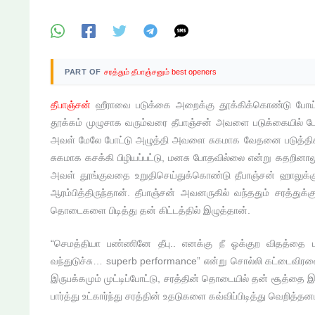
PART OF
சரத்தும் தீபாஞ்சனும் best openers
தீபாஞ்சன்
ஹீராவை படுக்கை அறைக்கு தூக்கிக்கொண்டு போய் 
தூக்கம் முழுசாக வரும்வரை தீபாஞ்சன் அவளை படுக்கையில் போட
அவள் மேலே போட்டு அழுத்தி அவளை சுகமாக வேதனை படுத்திக்
சுகமாக கசக்கி பிழியப்பட்டு, மனசு போதவில்லை என்று கதறினாலு
அவள் தூங்குவதை உறுதிசெய்துக்கொண்டு தீபாஞ்சன் ஹாலுக்
ஆரம்பித்திருந்தான். தீபாஞ்சன் அவனருகில் வந்ததும் சரத்துக்கு ம
தொடைகளை பிடித்து தன் கிட்டத்தில் இழுத்தான்.
“செமத்தியா பண்ணினே தீபு.. எனக்கு நீ ஓக்குற விதத்தை ப
வந்துடுச்சு… superb performance” என்று சொல்லி கட்டைவிரலை
இருபக்கமும் முட்டிப்போட்டு, சரத்தின் தொடையில் தன் சூத்தை
பார்த்து உட்கார்ந்து சரத்தின் உதடுகளை கவ்விப்பிடித்து வெறித