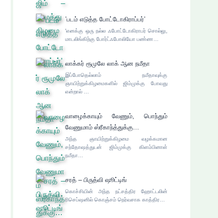
’படம் எடுத்த போட்டோகிராப்பர்’
'எனக்கு ஒரு நல்ல ஃபோட்டோகிராபர் சொல்லு,
மாடலிங்கிற்கு போர்ட்ஃபோலியோ பண்ண…
லாக்கர் ரூமுலே லாக் ஆன நமீதா
இப்போதெல்லாம் நமீதாவுக்கு
ஞாயிற்றுக்கிழமைகளில் ஜிம்முக்கு போவது
என்றால் …
வாழைக்காயும் வேணும், பொந்தும்
வேணுமாம் ஸ்ரீகாந்த்துக்கு…
அந்த ஞாயிற்றுக்கிழமை வழக்கமான
சந்தோஷத்துடன் ஜிம்முக்கு கிளம்பினாள்
நமீதா…
சரத் – பிருத்வி ஷூட்டிங்
கொச்சியின் அந்த நட்சத்திர ஹோட்டலின்
ரிசெப்ஷனில் கொஞ்சம் நெர்வசாக காத்திர…