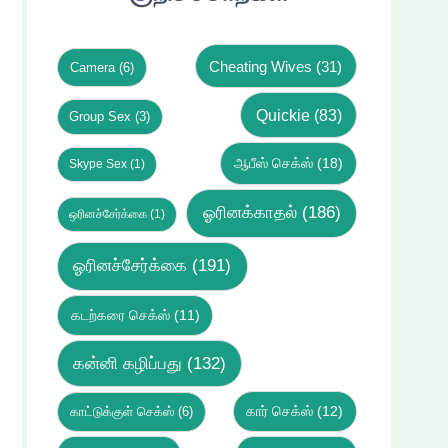
Cheating Wives
(31)
Camera
(6)
Quickie
(83)
Group Sex
(3)
ஆபீஸ் செக்ஸ்
(18)
Skype Sex
(1)
ஓரினக்காதல்
(186)
ஒரினச்சேர்க்கை
(1)
ஓரினச்சேர்க்கை
(191)
கடற்கரை செக்ஸ்
(11)
கன்னி கழிப்பது
(132)
கார் செக்ஸ்
(12)
காட்டுக்குள் செக்ஸ்
(6)