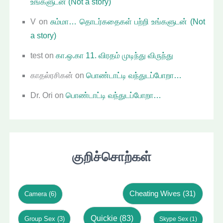
உங்களுடன் (Not a story)
V
on
சும்மா… தொடர்கதைகள் பற்றி உங்களுடன் (Not
a story)
test
on
கா.ஒ.கா 11. விரதம் முடிந்து விருந்து
காதல்ரசிகன்
on
பொண்டாட்டி வந்துடப்போறா…
Dr. Ori
on
பொண்டாட்டி வந்துடப்போறா…
குறிச்சொற்கள்
Cheating Wives
(31)
Camera
(6)
Quickie
(83)
Group Sex
(3)
Skype Sex
(1)