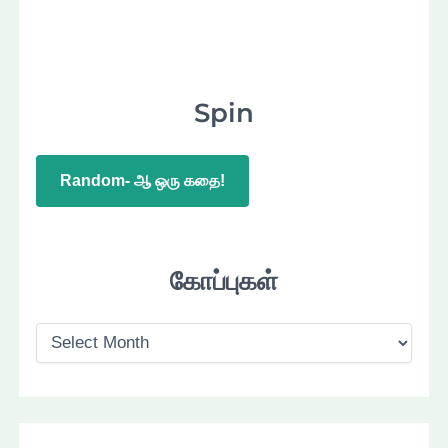
Spin
Random- ஆ ஒரு கதை!
கோப்புகள்
கோ
ப்
பு
க
ள்