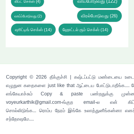
வாய்போடுவது
(122)
லிப்ட் செக்ஸ்
(4)
விரல்போடுவது
(26)
வாய்ப்போடுவது
(2)
ஷூட்டிங் செக்ஸ்
(14)
ஹோட்டல் ரூம் செக்ஸ்
(14)
Copyright © 2026 தீக்குச்சி | கஷ்டப்பட்டு மண்டையை உடைச
எழுதுன கதைகளை just like that ஆட்டைய போட்டுடாதீங்க.... 
எங்கேயாச்சும் Copy & paste பண்றதுக்கு முன்ன
voyeurkarthik@gmail.com-ங்குற email-ல என் கிட
சொல்லிடுங்க... ரொம்ப நேரம் இங்கே உலாத்துனீங்கன்னா எனக
சந்தோஷமே....