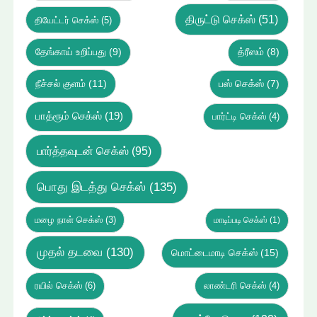
திருட்டு செக்ஸ்
(51)
தியேட்டர் செக்ஸ்
(5)
தேங்காய் உறிப்பது
(9)
த்ரீஸம்
(8)
நீச்சல் குளம்
(11)
பஸ் செக்ஸ்
(7)
பாத்ரூம் செக்ஸ்
(19)
பார்ட்டி செக்ஸ்
(4)
பார்த்தவுடன் செக்ஸ்
(95)
பொது இடத்து செக்ஸ்
(135)
மழை நாள் செக்ஸ்
(3)
மாடிப்படி செக்ஸ்
(1)
முதல் தடவை
(130)
மொட்டைமாடி செக்ஸ்
(15)
ரயில் செக்ஸ்
(6)
லாண்டரி செக்ஸ்
(4)