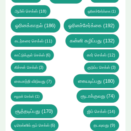
ஆபீஸ் செக்ஸ்
(18)
ஒரினச்சேர்க்கை
(1)
ஓரினக்காதல்
(186)
ஓரினச்சேர்க்கை
(192)
கன்னி கழிப்பது
(132)
கடற்கரை செக்ஸ்
(11)
கார் செக்ஸ்
(12)
காட்டுக்குள் செக்ஸ்
(6)
கிச்சன் செக்ஸ்
(3)
குடும்ப செக்ஸ்
(3)
கையடிப்பது
(180)
கைமாற்றி விடுவது
(7)
சூடாக்குவது
(74)
சலூன் செக்ஸ்
(1)
சூத்தடிப்பது
(170)
ஜிம் செக்ஸ்
(14)
டிரெஸ்ஸிங் ரூம் செக்ஸ்
(6)
தடவுவது
(9)