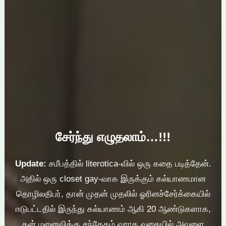
சேர்ந்து எழுதலாம்…!!!
Update:
சமீபத்தில் literotica-வில் ஒரு கதை படித்தேன்.
அதில் ஒரு closet gay-வாக இருக்கும் கல்யாணமான
தொழிலதிபர், தான் முதன் முதலில் ஓரினச்சேர்க்கையில்
ஈடுபட்டதில் இருந்து கல்யாணம் ஆகி 20 ஆண்டுகளாக,
தன் மனைவிக்கு சந்தேகம் வராத வகையில் அவளை