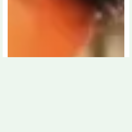
ஓரினச்சேர்க்கை